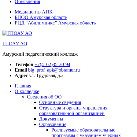
Объявления
Медиацентр АПК
БПОО Амурская область
РЦД “Абилимпикс” Амурская область
ГПОАУ АО
Амурский педагогический колледж
Телефон
+7(4162)35-30-94
Email
blg_prof_apk@obramur.ru
Адрес
ул. Трудовая, д.2
Главная
О колледже
Сведения об ОО
Основные сведения
Структура и органы управления
образовательной организацией
Документы
Образование
Реализуемые образовательные
программы с указанием учебных