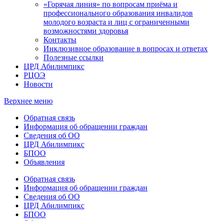
«Горячая линия» по вопросам приёма и
профессионального образования инвалидов
молодого возраста и лиц с ограниченными
возможностями здоровья
Контакты
Инклюзивное образование в вопросах и ответах
Полезные ссылки
ЦРД Абилимпикс
РЦОЭ
Новости
Верхнее меню
Обратная связь
Информация об обращении граждан
Сведения об ОО
ЦРД Абилимпикс
БПОО
Объявления
Обратная связь
Информация об обращении граждан
Сведения об ОО
ЦРД Абилимпикс
БПОО