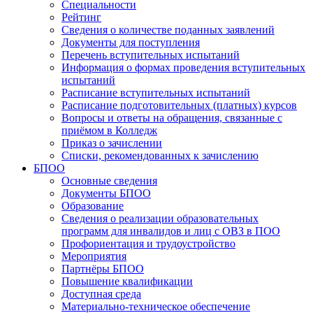
Специальности
Рейтинг
Сведения о количестве поданных заявлений
Документы для поступления
Перечень вступительных испытаний
Информация о формах проведения вступительных
испытаний
Расписание вступительных испытаний
Расписание подготовительных (платных) курсов
Вопросы и ответы на обращения, связанные с
приёмом в Колледж
Приказ о зачислении
Списки, рекомендованных к зачислению
БПОО
Основные сведения
Документы БПОО
Образование
Сведения о реализации образовательных
программ для инвалидов и лиц с ОВЗ в ПОО
Профориентация и трудоустройство
Мероприятия
Партнёры БПОО
Повышение квалификации
Доступная среда
Материально-техническое обеспечение