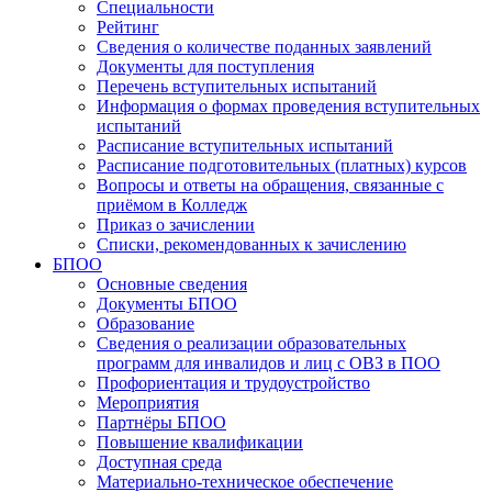
Специальности
Рейтинг
Сведения о количестве поданных заявлений
Документы для поступления
Перечень вступительных испытаний
Информация о формах проведения вступительных
испытаний
Расписание вступительных испытаний
Расписание подготовительных (платных) курсов
Вопросы и ответы на обращения, связанные с
приёмом в Колледж
Приказ о зачислении
Списки, рекомендованных к зачислению
БПОО
Основные сведения
Документы БПОО
Образование
Сведения о реализации образовательных
программ для инвалидов и лиц с ОВЗ в ПОО
Профориентация и трудоустройство
Мероприятия
Партнёры БПОО
Повышение квалификации
Доступная среда
Материально-техническое обеспечение