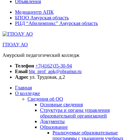
Объявления
Медиацентр АПК
БПОО Амурская область
РЦД “Абилимпикс” Амурская область
ГПОАУ АО
Амурский педагогический колледж
Телефон
+7(4162)35-30-94
Email
blg_prof_apk@obramur.ru
Адрес
ул. Трудовая, д.2
Главная
О колледже
Сведения об ОО
Основные сведения
Структура и органы управления
образовательной организацией
Документы
Образование
Реализуемые образовательные
программы с указанием учебных