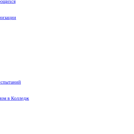
ающихся
анизации
испытаний
мом в Колледж