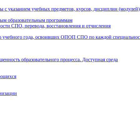
ы с указанием учебных предметов, курсов, дисциплин (модулей
мым образовательным программам
ости СПО, перевода, восстановления и отчисления
о учебного года, освоивших ОПОП СПО по каждой специально
щенность образовательного процесса. Доступная среда
ающихся
анизации