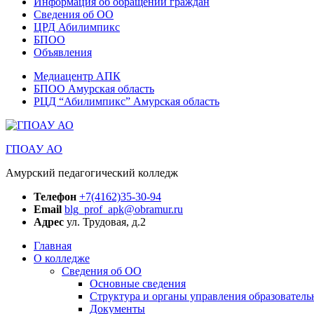
Информация об обращении граждан
Сведения об ОО
ЦРД Абилимпикс
БПОО
Объявления
Медиацентр АПК
БПОО Амурская область
РЦД “Абилимпикс” Амурская область
ГПОАУ АО
Амурский педагогический колледж
Телефон
+7(4162)35-30-94
Email
blg_prof_apk@obramur.ru
Адрес
ул. Трудовая, д.2
Главная
О колледже
Сведения об ОО
Основные сведения
Структура и органы управления образователь
Документы