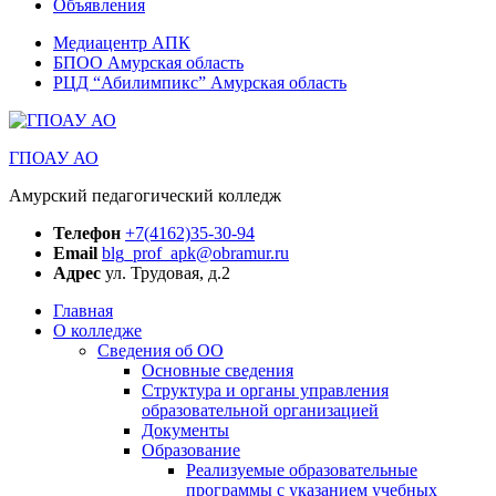
Объявления
Медиацентр АПК
БПОО Амурская область
РЦД “Абилимпикс” Амурская область
ГПОАУ АО
Амурский педагогический колледж
Телефон
+7(4162)35-30-94
Email
blg_prof_apk@obramur.ru
Адрес
ул. Трудовая, д.2
Главная
О колледже
Сведения об ОО
Основные сведения
Структура и органы управления
образовательной организацией
Документы
Образование
Реализуемые образовательные
программы с указанием учебных