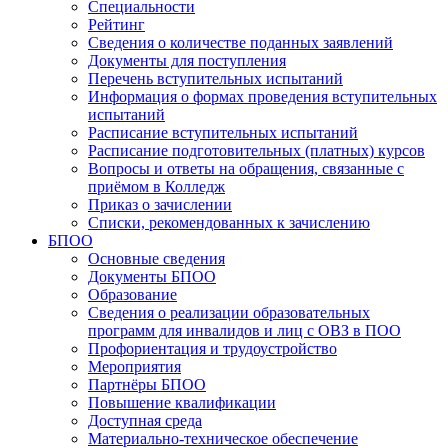
Специальности
Рейтинг
Сведения о количестве поданных заявлений
Документы для поступления
Перечень вступительных испытаний
Информация о формах проведения вступительных
испытаний
Расписание вступительных испытаний
Расписание подготовительных (платных) курсов
Вопросы и ответы на обращения, связанные с
приёмом в Колледж
Приказ о зачислении
Списки, рекомендованных к зачислению
БПОО
Основные сведения
Документы БПОО
Образование
Сведения о реализации образовательных
программ для инвалидов и лиц с ОВЗ в ПОО
Профориентация и трудоустройство
Мероприятия
Партнёры БПОО
Повышение квалификации
Доступная среда
Материально-техническое обеспечение