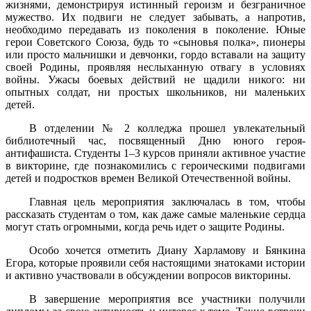
жизнями, демонстрируя истинный героизм и безграничное
мужество. Их подвиги не следует забывать, а напротив,
необходимо передавать из поколения в поколение. Юные
герои Советского Союза, будь то «сыновья полка», пионеры
или просто мальчишки и девчонки, гордо вставали на защиту
своей Родины, проявляя неслыханную отвагу в условиях
войны. Ужасы боевых действий не щадили никого: ни
опытных солдат, ни простых школьников, ни маленьких
детей.
В отделении № 2 колледжа прошел увлекательный
библиотечный час, посвященный Дню юного героя-
антифашиста. Студенты 1–3 курсов приняли активное участие
в викторине, где познакомились с героическими подвигами
детей и подростков времен Великой Отечественной войны.
Главная цель мероприятия заключалась в том, чтобы
рассказать студентам о том, как даже самые маленькие сердца
могут стать огромными, когда речь идет о защите Родины.
Особо хочется отметить Диану Харламову и Бянкина
Егора, которые проявили себя настоящими знатоками истории
и активно участвовали в обсуждении вопросов викторины.
В завершение мероприятия все участники получили