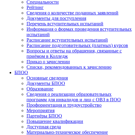
Специальности
Рейтинг
Сведения о количестве поданных заявлений
Документы для поступления
Перечень вступительных испытаний
Информация о формах проведения вступительных
испытаний
Расписание вступительных испытаний
Расписание подготовительных (платных) курсов
Вопросы и ответы на обращения, связанные с
приёмом в Колледж
Приказ о зачислении
Списки, рекомендованных к зачислению
БПОО
Основные сведения
Документы БПОО
Образование
Сведения о реализации образовательных
программ для инвалидов и лиц с ОВЗ в ПОО
Профориентация и трудоустройство
Мероприятия
Партнёры БПОО
Повышение квалификации
Доступная среда
Материально-техническое обеспечение