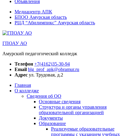
Объявления
Медиацентр АПК
БПОО Амурская область
РЦД “Абилимпикс” Амурская область
ГПОАУ АО
Амурский педагогический колледж
Телефон
+7(4162)35-30-94
Email
blg_prof_apk@obramur.ru
Адрес
ул. Трудовая, д.2
Главная
О колледже
Сведения об ОО
Основные сведения
Структура и органы управления
образовательной организацией
Документы
Образование
Реализуемые образовательные
программы с указанием учебных