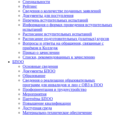
Специальности
Рейтинг
Сведения о количестве поданных заявлений
Документы для поступления
Перечень вступительных испытаний
Информация о формах проведения вступительных
испытаний
Расписание вступительных испытаний
Расписание подготовительных (платных) курсов
Вопросы и ответы на обращения, связанные с
приёмом в Колледж
Приказ о зачислении
Списки, рекомендованных к зачислению
БПОО
Основные сведения
Документы БПОО
Образование
Сведения о реализации образовательных
программ для инвалидов и лиц с ОВЗ в ПОО
Профориентация и трудоустройство
Мероприятия
Партнёры БПОО
Повышение квалификации
Доступная среда
Материально-техническое обеспечение