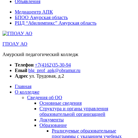
Объявления
Медиацентр АПК
БПОО Амурская область
РЦД “Абилимпикс” Амурская область
ГПОАУ АО
Амурский педагогический колледж
Телефон
+7(4162)35-30-94
Email
blg_prof_apk@obramur.ru
Адрес
ул. Трудовая, д.2
Главная
О колледже
Сведения об ОО
Основные сведения
Структура и органы управления
образовательной организацией
Документы
Образование
Реализуемые образовательные
программы с указанием учебных