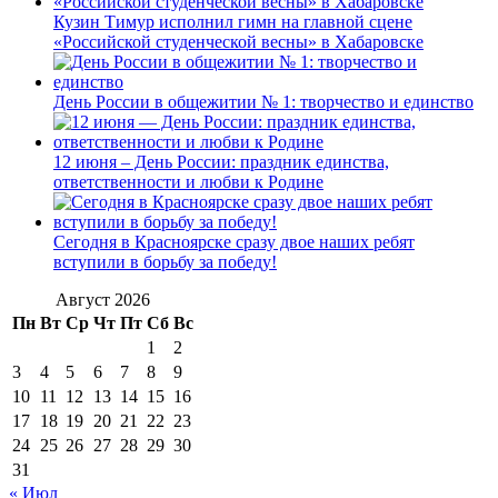
Кузин Тимур исполнил гимн на главной сцене
«Российской студенческой весны» в Хабаровске
День России в общежитии № 1: творчество и единство
12 июня – День России: праздник единства,
ответственности и любви к Родине
Сегодня в Красноярске сразу двое наших ребят
вступили в борьбу за победу!
Август 2026
Пн
Вт
Ср
Чт
Пт
Сб
Вс
1
2
3
4
5
6
7
8
9
10
11
12
13
14
15
16
17
18
19
20
21
22
23
24
25
26
27
28
29
30
31
« Июл