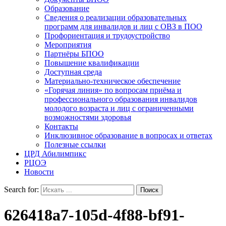
Образование
Сведения о реализации образовательных
программ для инвалидов и лиц с ОВЗ в ПОО
Профориентация и трудоустройство
Мероприятия
Партнёры БПОО
Повышение квалификации
Доступная среда
Материально-техническое обеспечение
«Горячая линия» по вопросам приёма и
профессионального образования инвалидов
молодого возраста и лиц с ограниченными
возможностями здоровья
Контакты
Инклюзивное образование в вопросах и ответах
Полезные ссылки
ЦРД Абилимпикс
РЦОЭ
Новости
Search for:
626418a7-105d-4f88-bf91-