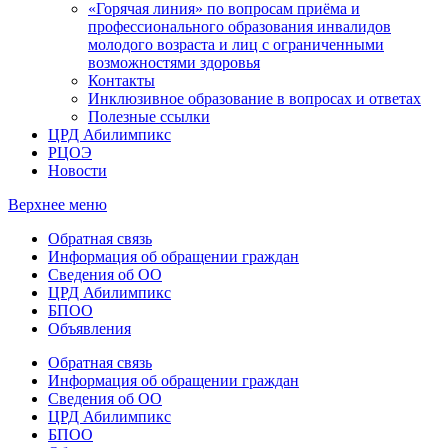
«Горячая линия» по вопросам приёма и
профессионального образования инвалидов
молодого возраста и лиц с ограниченными
возможностями здоровья
Контакты
Инклюзивное образование в вопросах и ответах
Полезные ссылки
ЦРД Абилимпикс
РЦОЭ
Новости
Верхнее меню
Обратная связь
Информация об обращении граждан
Сведения об ОО
ЦРД Абилимпикс
БПОО
Объявления
Обратная связь
Информация об обращении граждан
Сведения об ОО
ЦРД Абилимпикс
БПОО