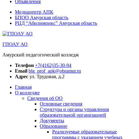
Объявления
Медиацентр АПК
БПОО Амурская область
РЦД “Абилимпикс” Амурская область
ГПОАУ АО
Амурский педагогический колледж
Телефон
+7(4162)35-30-94
Email
blg_prof_apk@obramur.ru
Адрес
ул. Трудовая, д.2
Главная
О колледже
Сведения об ОО
Основные сведения
Структура и органы управления
образовательной организацией
Документы
Образование
Реализуемые образовательные
программы с указанием учебных