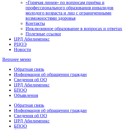
«Горячая линия» по вопросам приёма и
профессионального образования инвалидов
молодого возраста и лиц с ограниченными
возможностями здоровья
Контакты
Инклюзивное образование в вопросах и ответах
Полезные ссылки
ЦРД Абилимпикс
РЦОЭ
Новости
Верхнее меню
Обратная связь
Информация об обращении граждан
Сведения об ОО
ЦРД Абилимпикс
БПОО
Объявления
Обратная связь
Информация об обращении граждан
Сведения об ОО
ЦРД Абилимпикс
БПОО