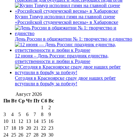
Кузин Тимур исполнил гимн на главной сцене
«Российской студенческой весны» в Хабаровске
День России в общежитии № 1: творчество и единство
12 июня – День России: праздник единства,
ответственности и любви к Родине
Сегодня в Красноярске сразу двое наших ребят
вступили в борьбу за победу!
Август 2026
Пн
Вт
Ср
Чт
Пт
Сб
Вс
1
2
3
4
5
6
7
8
9
10
11
12
13
14
15
16
17
18
19
20
21
22
23
24
25
26
27
28
29
30