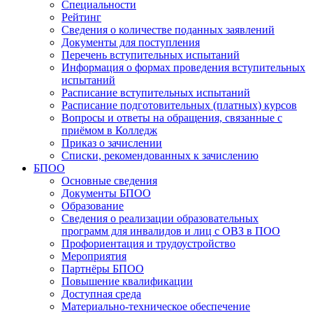
Специальности
Рейтинг
Сведения о количестве поданных заявлений
Документы для поступления
Перечень вступительных испытаний
Информация о формах проведения вступительных
испытаний
Расписание вступительных испытаний
Расписание подготовительных (платных) курсов
Вопросы и ответы на обращения, связанные с
приёмом в Колледж
Приказ о зачислении
Списки, рекомендованных к зачислению
БПОО
Основные сведения
Документы БПОО
Образование
Сведения о реализации образовательных
программ для инвалидов и лиц с ОВЗ в ПОО
Профориентация и трудоустройство
Мероприятия
Партнёры БПОО
Повышение квалификации
Доступная среда
Материально-техническое обеспечение