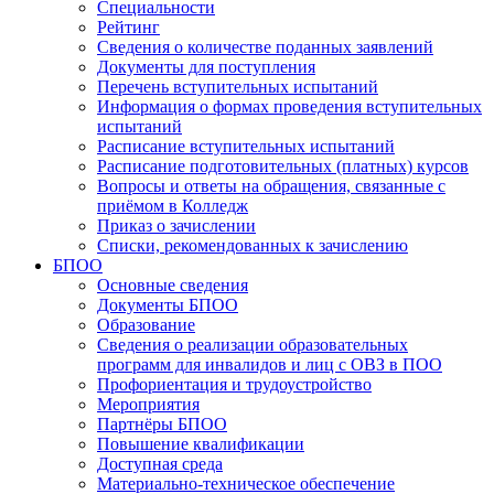
Специальности
Рейтинг
Сведения о количестве поданных заявлений
Документы для поступления
Перечень вступительных испытаний
Информация о формах проведения вступительных
испытаний
Расписание вступительных испытаний
Расписание подготовительных (платных) курсов
Вопросы и ответы на обращения, связанные с
приёмом в Колледж
Приказ о зачислении
Списки, рекомендованных к зачислению
БПОО
Основные сведения
Документы БПОО
Образование
Сведения о реализации образовательных
программ для инвалидов и лиц с ОВЗ в ПОО
Профориентация и трудоустройство
Мероприятия
Партнёры БПОО
Повышение квалификации
Доступная среда
Материально-техническое обеспечение