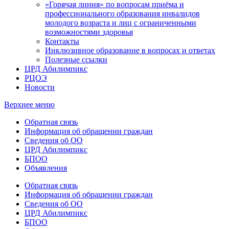
«Горячая линия» по вопросам приёма и
профессионального образования инвалидов
молодого возраста и лиц с ограниченными
возможностями здоровья
Контакты
Инклюзивное образование в вопросах и ответах
Полезные ссылки
ЦРД Абилимпикс
РЦОЭ
Новости
Верхнее меню
Обратная связь
Информация об обращении граждан
Сведения об ОО
ЦРД Абилимпикс
БПОО
Объявления
Обратная связь
Информация об обращении граждан
Сведения об ОО
ЦРД Абилимпикс
БПОО