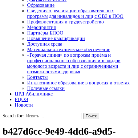
Образование
Сведения о реализации образовательных
программ для инвалидов и лиц с ОВЗ в ПОО
Профориентация и трудоустройство
Мероприятия
Партнёры БПОО
Повышение квалификации
Доступная среда
Материально-техническое обеспечение
«Горячая линия» по вопросам приёма и
профессионального образования инвалидов
молодого возраста и лиц с ограниченными
возможностями здоровья
Контакты
Инклюзивное образование в вопросах и ответах
Полезные ссылки
ЦРД Абилимпикс
РЦОЭ
Новости
Search for:
b427d6cc-9e49-4dd6-a9d5-