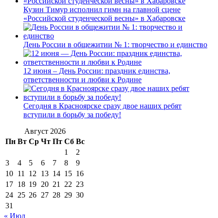
Кузин Тимур исполнил гимн на главной сцене
«Российской студенческой весны» в Хабаровске
День России в общежитии № 1: творчество и единство
12 июня – День России: праздник единства,
ответственности и любви к Родине
Сегодня в Красноярске сразу двое наших ребят
вступили в борьбу за победу!
Август 2026
Пн
Вт
Ср
Чт
Пт
Сб
Вс
1
2
3
4
5
6
7
8
9
10
11
12
13
14
15
16
17
18
19
20
21
22
23
24
25
26
27
28
29
30
31
« Июл