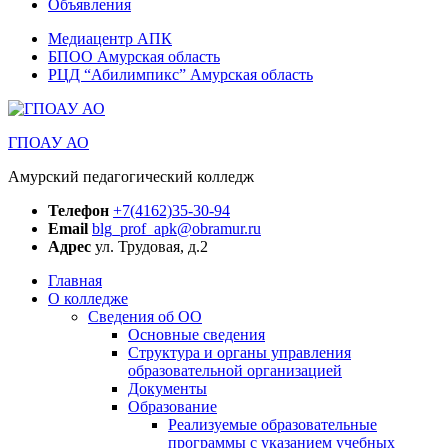
Объявления
Медиацентр АПК
БПОО Амурская область
РЦД “Абилимпикс” Амурская область
ГПОАУ АО
Амурский педагогический колледж
Телефон
+7(4162)35-30-94
Email
blg_prof_apk@obramur.ru
Адрес
ул. Трудовая, д.2
Главная
О колледже
Сведения об ОО
Основные сведения
Структура и органы управления
образовательной организацией
Документы
Образование
Реализуемые образовательные
программы с указанием учебных