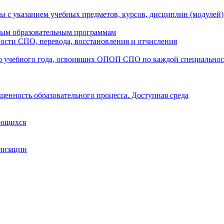
ы с указанием учебных предметов, курсов, дисциплин (модулей
мым образовательным программам
ости СПО, перевода, восстановления и отчисления
о учебного года, освоивших ОПОП СПО по каждой специально
щенность образовательного процесса. Доступная среда
ающихся
анизации