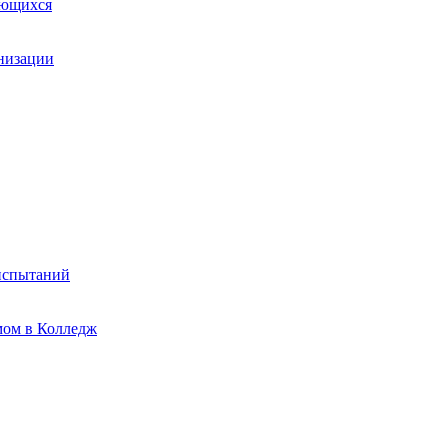
ающихся
анизации
испытаний
мом в Колледж