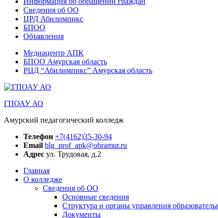
Информация об обращении граждан
Сведения об ОО
ЦРД Абилимпикс
БПОО
Объявления
Медиацентр АПК
БПОО Амурская область
РЦД “Абилимпикс” Амурская область
ГПОАУ АО
Амурский педагогический колледж
Телефон
+7(4162)35-30-94
Email
blg_prof_apk@obramur.ru
Адрес
ул. Трудовая, д.2
Главная
О колледже
Сведения об ОО
Основные сведения
Структура и органы управления образователь
Документы