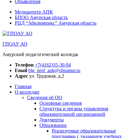
Объявления
Медиацентр АПК
БПОО Амурская область
РЦД “Абилимпикс” Амурская область
ГПОАУ АО
Амурский педагогический колледж
Телефон
+7(4162)35-30-94
Email
blg_prof_apk@obramur.ru
Адрес
ул. Трудовая, д.2
Главная
О колледже
Сведения об ОО
Основные сведения
Структура и органы управления
образовательной организацией
Документы
Образование
Реализуемые образовательные
программы с указанием учебных