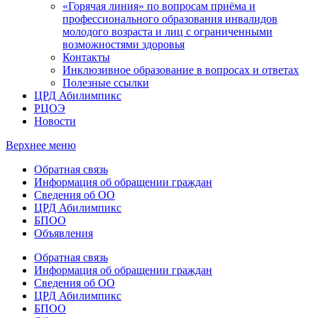
«Горячая линия» по вопросам приёма и
профессионального образования инвалидов
молодого возраста и лиц с ограниченными
возможностями здоровья
Контакты
Инклюзивное образование в вопросах и ответах
Полезные ссылки
ЦРД Абилимпикс
РЦОЭ
Новости
Верхнее меню
Обратная связь
Информация об обращении граждан
Сведения об ОО
ЦРД Абилимпикс
БПОО
Объявления
Обратная связь
Информация об обращении граждан
Сведения об ОО
ЦРД Абилимпикс
БПОО