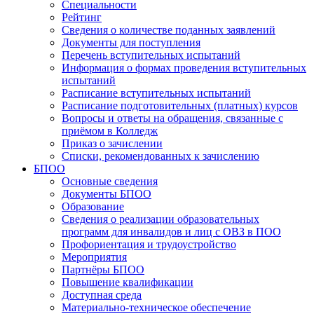
Специальности
Рейтинг
Сведения о количестве поданных заявлений
Документы для поступления
Перечень вступительных испытаний
Информация о формах проведения вступительных
испытаний
Расписание вступительных испытаний
Расписание подготовительных (платных) курсов
Вопросы и ответы на обращения, связанные с
приёмом в Колледж
Приказ о зачислении
Списки, рекомендованных к зачислению
БПОО
Основные сведения
Документы БПОО
Образование
Сведения о реализации образовательных
программ для инвалидов и лиц с ОВЗ в ПОО
Профориентация и трудоустройство
Мероприятия
Партнёры БПОО
Повышение квалификации
Доступная среда
Материально-техническое обеспечение