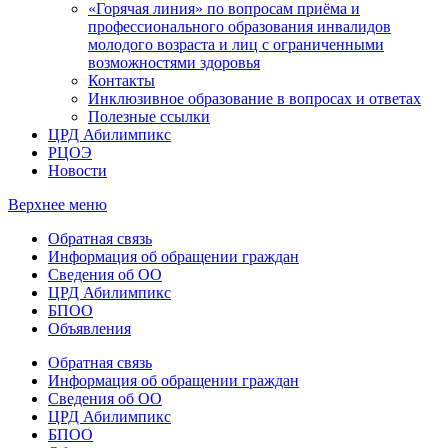
«Горячая линия» по вопросам приёма и
профессионального образования инвалидов
молодого возраста и лиц с ограниченными
возможностями здоровья
Контакты
Инклюзивное образование в вопросах и ответах
Полезные ссылки
ЦРД Абилимпикс
РЦОЭ
Новости
Верхнее меню
Обратная связь
Информация об обращении граждан
Сведения об ОО
ЦРД Абилимпикс
БПОО
Объявления
Обратная связь
Информация об обращении граждан
Сведения об ОО
ЦРД Абилимпикс
БПОО