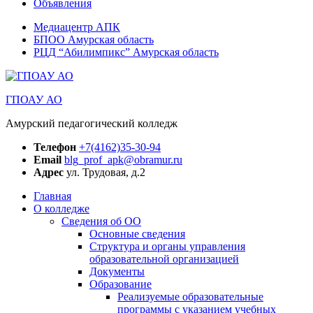
Объявления
Медиацентр АПК
БПОО Амурская область
РЦД “Абилимпикс” Амурская область
ГПОАУ АО
Амурский педагогический колледж
Телефон
+7(4162)35-30-94
Email
blg_prof_apk@obramur.ru
Адрес
ул. Трудовая, д.2
Главная
О колледже
Сведения об ОО
Основные сведения
Структура и органы управления
образовательной организацией
Документы
Образование
Реализуемые образовательные
программы с указанием учебных