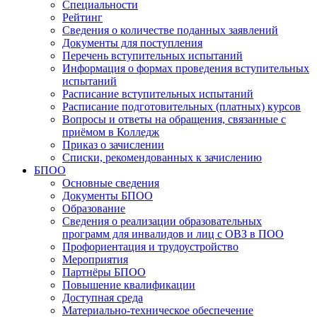
Специальности
Рейтинг
Сведения о количестве поданных заявлений
Документы для поступления
Перечень вступительных испытаний
Информация о формах проведения вступительных
испытаний
Расписание вступительных испытаний
Расписание подготовительных (платных) курсов
Вопросы и ответы на обращения, связанные с
приёмом в Колледж
Приказ о зачислении
Списки, рекомендованных к зачислению
БПОО
Основные сведения
Документы БПОО
Образование
Сведения о реализации образовательных
программ для инвалидов и лиц с ОВЗ в ПОО
Профориентация и трудоустройство
Мероприятия
Партнёры БПОО
Повышение квалификации
Доступная среда
Материально-техническое обеспечение