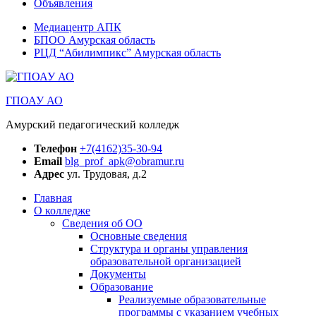
Объявления
Медиацентр АПК
БПОО Амурская область
РЦД “Абилимпикс” Амурская область
ГПОАУ АО
Амурский педагогический колледж
Телефон
+7(4162)35-30-94
Email
blg_prof_apk@obramur.ru
Адрес
ул. Трудовая, д.2
Главная
О колледже
Сведения об ОО
Основные сведения
Структура и органы управления
образовательной организацией
Документы
Образование
Реализуемые образовательные
программы с указанием учебных