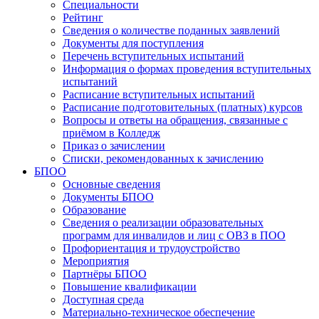
Специальности
Рейтинг
Сведения о количестве поданных заявлений
Документы для поступления
Перечень вступительных испытаний
Информация о формах проведения вступительных
испытаний
Расписание вступительных испытаний
Расписание подготовительных (платных) курсов
Вопросы и ответы на обращения, связанные с
приёмом в Колледж
Приказ о зачислении
Списки, рекомендованных к зачислению
БПОО
Основные сведения
Документы БПОО
Образование
Сведения о реализации образовательных
программ для инвалидов и лиц с ОВЗ в ПОО
Профориентация и трудоустройство
Мероприятия
Партнёры БПОО
Повышение квалификации
Доступная среда
Материально-техническое обеспечение