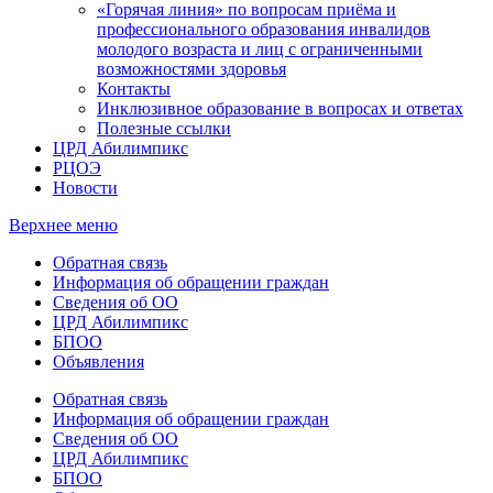
«Горячая линия» по вопросам приёма и
профессионального образования инвалидов
молодого возраста и лиц с ограниченными
возможностями здоровья
Контакты
Инклюзивное образование в вопросах и ответах
Полезные ссылки
ЦРД Абилимпикс
РЦОЭ
Новости
Верхнее меню
Обратная связь
Информация об обращении граждан
Сведения об ОО
ЦРД Абилимпикс
БПОО
Объявления
Обратная связь
Информация об обращении граждан
Сведения об ОО
ЦРД Абилимпикс
БПОО