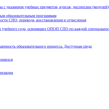
ы с указанием учебных предметов, курсов, дисциплин (модулей
мым образовательным программам
ости СПО, перевода, восстановления и отчисления
о учебного года, освоивших ОПОП СПО по каждой специально
щенность образовательного процесса. Доступная среда
ающихся
анизации