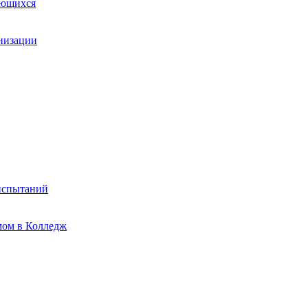
ающихся
анизации
испытаний
мом в Колледж