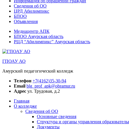
Информация об обращении граждан
Сведения об ОО
ЦРД Абилимпикс
БПОО
Объявления
Медиацентр АПК
БПОО Амурская область
РЦД “Абилимпикс” Амурская область
ГПОАУ АО
Амурский педагогический колледж
Телефон
+7(4162)35-30-94
Email
blg_prof_apk@obramur.ru
Адрес
ул. Трудовая, д.2
Главная
О колледже
Сведения об ОО
Основные сведения
Структура и органы управления образователь
Документы