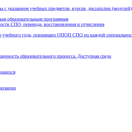
ы с указанием учебных предметов, курсов, дисциплин (модулей
мым образовательным программам
ости СПО, перевода, восстановления и отчисления
о учебного года, освоивших ОПОП СПО по каждой специально
щенность образовательного процесса. Доступная среда
ающихся
анизации