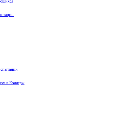
ающихся
анизации
испытаний
мом в Колледж