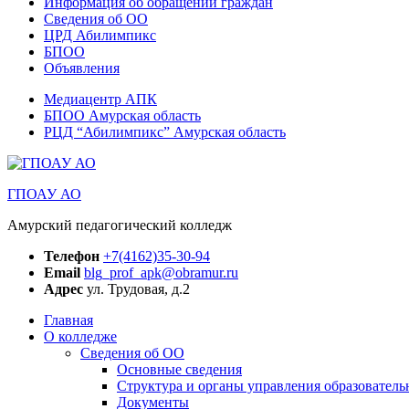
Информация об обращении граждан
Сведения об ОО
ЦРД Абилимпикс
БПОО
Объявления
Медиацентр АПК
БПОО Амурская область
РЦД “Абилимпикс” Амурская область
ГПОАУ АО
Амурский педагогический колледж
Телефон
+7(4162)35-30-94
Email
blg_prof_apk@obramur.ru
Адрес
ул. Трудовая, д.2
Главная
О колледже
Сведения об ОО
Основные сведения
Структура и органы управления образователь
Документы