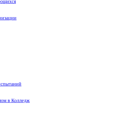
ающихся
анизации
испытаний
мом в Колледж