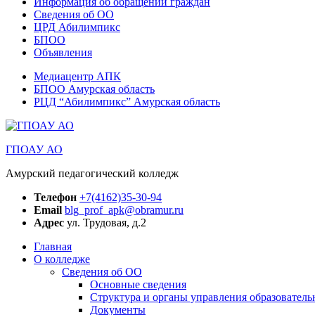
Информация об обращении граждан
Сведения об ОО
ЦРД Абилимпикс
БПОО
Объявления
Медиацентр АПК
БПОО Амурская область
РЦД “Абилимпикс” Амурская область
ГПОАУ АО
Амурский педагогический колледж
Телефон
+7(4162)35-30-94
Email
blg_prof_apk@obramur.ru
Адрес
ул. Трудовая, д.2
Главная
О колледже
Сведения об ОО
Основные сведения
Структура и органы управления образователь
Документы