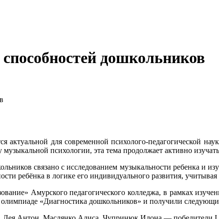
 способностей дошкольников
в
я актуальной для современной психолого-педагогической науки
узыкальной психологии, эта тема продолжает активно изучать
льников связано с исследованием музыкальности ребенка и изу
ости ребёнка в логике его индивидуального развития, учитыва
ование» Амурского педагогического колледжа, в рамках изуче
й олимпиаде «Диагностика дошкольников» и получили следующие
, Лея Антон, Маслянко Алиса, Чупринюк Илона — победители I 