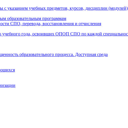
ы с указанием учебных предметов, курсов, дисциплин (модулей
мым образовательным программам
ости СПО, перевода, восстановления и отчисления
о учебного года, освоивших ОПОП СПО по каждой специально
щенность образовательного процесса. Доступная среда
ающихся
анизации