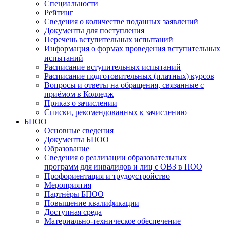
Специальности
Рейтинг
Сведения о количестве поданных заявлений
Документы для поступления
Перечень вступительных испытаний
Информация о формах проведения вступительных
испытаний
Расписание вступительных испытаний
Расписание подготовительных (платных) курсов
Вопросы и ответы на обращения, связанные с
приёмом в Колледж
Приказ о зачислении
Списки, рекомендованных к зачислению
БПОО
Основные сведения
Документы БПОО
Образование
Сведения о реализации образовательных
программ для инвалидов и лиц с ОВЗ в ПОО
Профориентация и трудоустройство
Мероприятия
Партнёры БПОО
Повышение квалификации
Доступная среда
Материально-техническое обеспечение