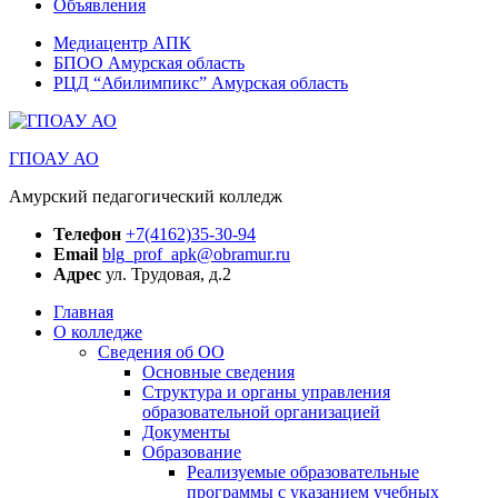
Объявления
Медиацентр АПК
БПОО Амурская область
РЦД “Абилимпикс” Амурская область
ГПОАУ АО
Амурский педагогический колледж
Телефон
+7(4162)35-30-94
Email
blg_prof_apk@obramur.ru
Адрес
ул. Трудовая, д.2
Главная
О колледже
Сведения об ОО
Основные сведения
Структура и органы управления
образовательной организацией
Документы
Образование
Реализуемые образовательные
программы с указанием учебных