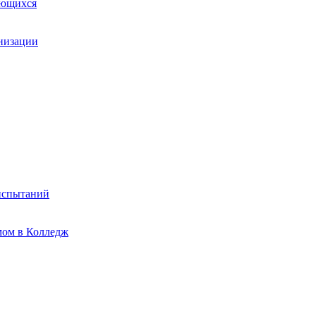
ающихся
анизации
испытаний
мом в Колледж