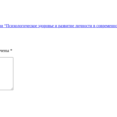
и “Психологическое здоровье и развитие личности в современн
ечены
*