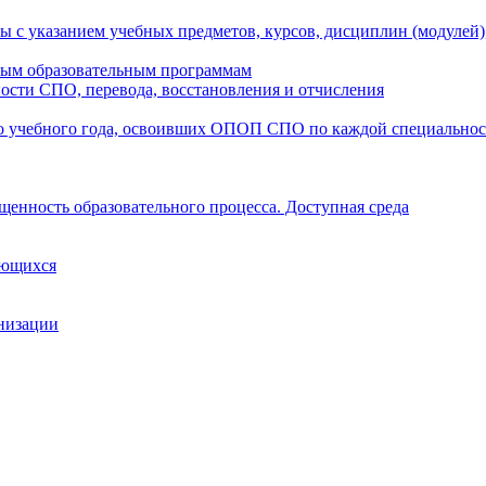
ы с указанием учебных предметов, курсов, дисциплин (модулей
мым образовательным программам
ости СПО, перевода, восстановления и отчисления
о учебного года, освоивших ОПОП СПО по каждой специально
щенность образовательного процесса. Доступная среда
ающихся
анизации