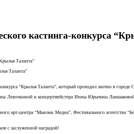
еского кастинга-конкурса “Кр
Крылья Таланта”
нкурса “Крылья Таланта”, который проходил заочно в городе Со
вны Левочкиной и концертмейстера Инны Юрьевны Ланшаковой
ого арт-центра “Мьюзик Медиа”, Фестивального агентства “Бе
ков с заслуженной наградой!