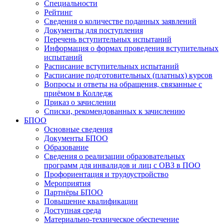
Специальности
Рейтинг
Сведения о количестве поданных заявлений
Документы для поступления
Перечень вступительных испытаний
Информация о формах проведения вступительных
испытаний
Расписание вступительных испытаний
Расписание подготовительных (платных) курсов
Вопросы и ответы на обращения, связанные с
приёмом в Колледж
Приказ о зачислении
Списки, рекомендованных к зачислению
БПОО
Основные сведения
Документы БПОО
Образование
Сведения о реализации образовательных
программ для инвалидов и лиц с ОВЗ в ПОО
Профориентация и трудоустройство
Мероприятия
Партнёры БПОО
Повышение квалификации
Доступная среда
Материально-техническое обеспечение