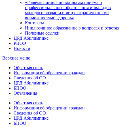
«Горячая линия» по вопросам приёма и
профессионального образования инвалидов
молодого возраста и лиц с ограниченными
возможностями здоровья
Контакты
Инклюзивное образование в вопросах и ответах
Полезные ссылки
ЦРД Абилимпикс
РЦОЭ
Новости
Верхнее меню
Обратная связь
Информация об обращении граждан
Сведения об ОО
ЦРД Абилимпикс
БПОО
Объявления
Обратная связь
Информация об обращении граждан
Сведения об ОО
ЦРД Абилимпикс
БПОО