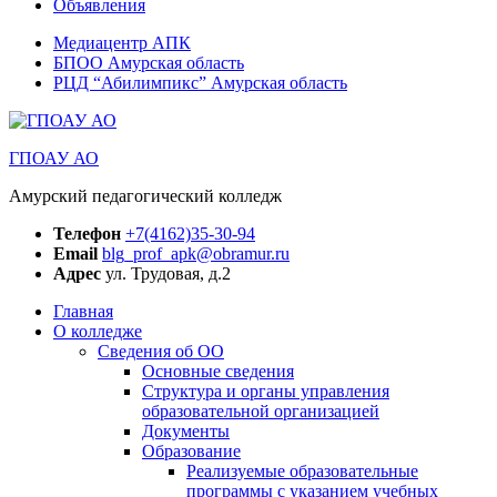
Объявления
Медиацентр АПК
БПОО Амурская область
РЦД “Абилимпикс” Амурская область
ГПОАУ АО
Амурский педагогический колледж
Телефон
+7(4162)35-30-94
Email
blg_prof_apk@obramur.ru
Адрес
ул. Трудовая, д.2
Главная
О колледже
Сведения об ОО
Основные сведения
Структура и органы управления
образовательной организацией
Документы
Образование
Реализуемые образовательные
программы с указанием учебных