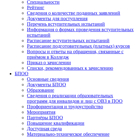
Специальности
Рейтинг
Сведения о количестве поданных заявлений
Документы для поступления
Перечень вступительных испытаний
Информация о формах проведения вступительных
испытаний
Расписание вступительных испытаний
Расписание подготовительных (платных) курсов
Вопросы и ответы на обращения, связанные с
приёмом в Колледж
Приказ о зачислении
Списки, рекомендованных к зачислению
БПОО
Основные сведения
Документы БПОО
Образование
Сведения о реализации образовательных
программ для инвалидов и лиц с ОВЗ в ПОО
Профориентация и трудоустройство
Мероприятия
Партнёры БПОО
Повышение квалификации
Доступная среда
Материально-техническое обеспечение