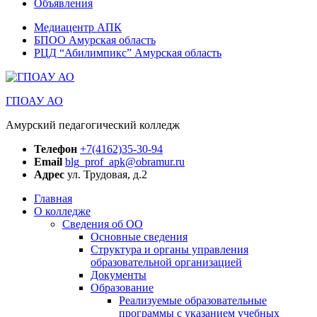
Объявления
Медиацентр АПК
БПОО Амурская область
РЦД “Абилимпикс” Амурская область
ГПОАУ АО
Амурский педагогический колледж
Телефон
+7(4162)35-30-94
Email
blg_prof_apk@obramur.ru
Адрес
ул. Трудовая, д.2
Главная
О колледже
Сведения об ОО
Основные сведения
Структура и органы управления
образовательной организацией
Документы
Образование
Реализуемые образовательные
программы с указанием учебных