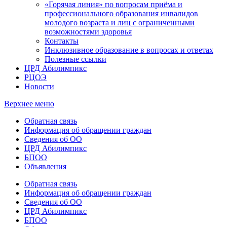
«Горячая линия» по вопросам приёма и
профессионального образования инвалидов
молодого возраста и лиц с ограниченными
возможностями здоровья
Контакты
Инклюзивное образование в вопросах и ответах
Полезные ссылки
ЦРД Абилимпикс
РЦОЭ
Новости
Верхнее меню
Обратная связь
Информация об обращении граждан
Сведения об ОО
ЦРД Абилимпикс
БПОО
Объявления
Обратная связь
Информация об обращении граждан
Сведения об ОО
ЦРД Абилимпикс
БПОО