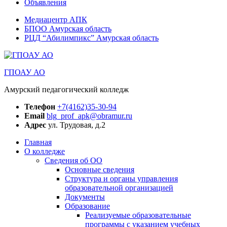
Объявления
Медиацентр АПК
БПОО Амурская область
РЦД “Абилимпикс” Амурская область
ГПОАУ АО
Амурский педагогический колледж
Телефон
+7(4162)35-30-94
Email
blg_prof_apk@obramur.ru
Адрес
ул. Трудовая, д.2
Главная
О колледже
Сведения об ОО
Основные сведения
Структура и органы управления
образовательной организацией
Документы
Образование
Реализуемые образовательные
программы с указанием учебных