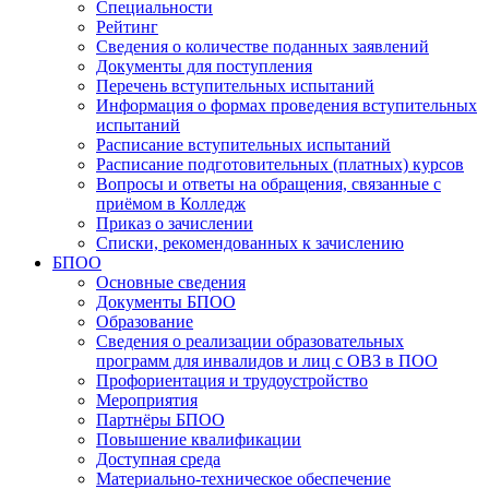
Специальности
Рейтинг
Сведения о количестве поданных заявлений
Документы для поступления
Перечень вступительных испытаний
Информация о формах проведения вступительных
испытаний
Расписание вступительных испытаний
Расписание подготовительных (платных) курсов
Вопросы и ответы на обращения, связанные с
приёмом в Колледж
Приказ о зачислении
Списки, рекомендованных к зачислению
БПОО
Основные сведения
Документы БПОО
Образование
Сведения о реализации образовательных
программ для инвалидов и лиц с ОВЗ в ПОО
Профориентация и трудоустройство
Мероприятия
Партнёры БПОО
Повышение квалификации
Доступная среда
Материально-техническое обеспечение