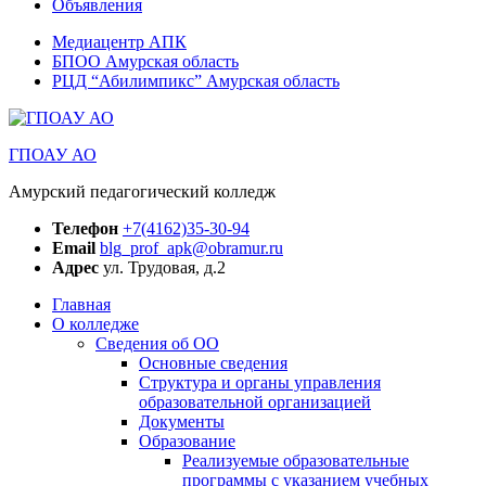
Объявления
Медиацентр АПК
БПОО Амурская область
РЦД “Абилимпикс” Амурская область
ГПОАУ АО
Амурский педагогический колледж
Телефон
+7(4162)35-30-94
Email
blg_prof_apk@obramur.ru
Адрес
ул. Трудовая, д.2
Главная
О колледже
Сведения об ОО
Основные сведения
Структура и органы управления
образовательной организацией
Документы
Образование
Реализуемые образовательные
программы с указанием учебных