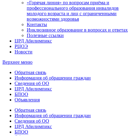
«Горячая линия» по вопросам приёма и
профессионального образования инвалидов
молодого возраста и лиц с ограниченными
возможностями здоровья
Контакты
Инклюзивное образование в вопросах и ответах
Полезные ссылки
ЦРД Абилимпикс
РЦОЭ
Новости
Верхнее меню
Обратная связь
Информация об обращении граждан
Сведения об ОО
ЦРД Абилимпикс
БПОО
Объявления
Обратная связь
Информация об обращении граждан
Сведения об ОО
ЦРД Абилимпикс
БПОО