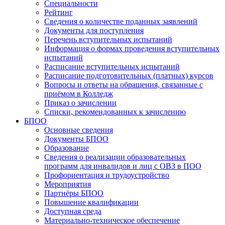
Специальности
Рейтинг
Сведения о количестве поданных заявлений
Документы для поступления
Перечень вступительных испытаний
Информация о формах проведения вступительных
испытаний
Расписание вступительных испытаний
Расписание подготовительных (платных) курсов
Вопросы и ответы на обращения, связанные с
приёмом в Колледж
Приказ о зачислении
Списки, рекомендованных к зачислению
БПОО
Основные сведения
Документы БПОО
Образование
Сведения о реализации образовательных
программ для инвалидов и лиц с ОВЗ в ПОО
Профориентация и трудоустройство
Мероприятия
Партнёры БПОО
Повышение квалификации
Доступная среда
Материально-техническое обеспечение