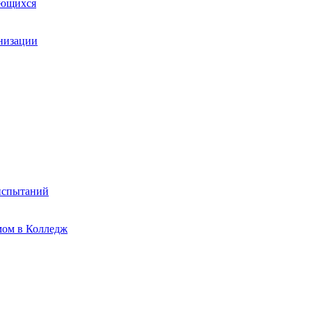
ающихся
анизации
испытаний
мом в Колледж