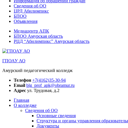
Информация об обращении граждан
Сведения об ОО
ЦРД Абилимпикс
БПОО
Объявления
Медиацентр АПК
БПОО Амурская область
РЦД “Абилимпикс” Амурская область
ГПОАУ АО
Амурский педагогический колледж
Телефон
+7(4162)35-30-94
Email
blg_prof_apk@obramur.ru
Адрес
ул. Трудовая, д.2
Главная
О колледже
Сведения об ОО
Основные сведения
Структура и органы управления образователь
Документы