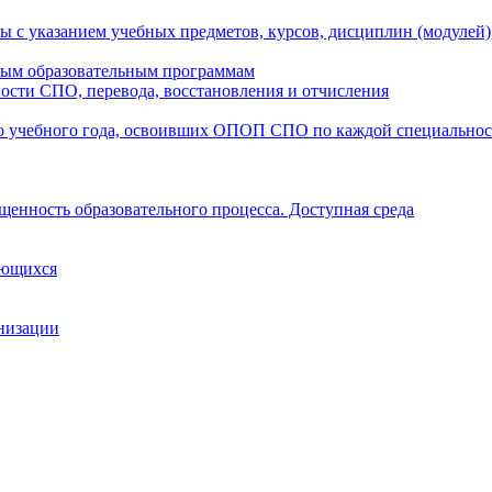
ы с указанием учебных предметов, курсов, дисциплин (модулей
мым образовательным программам
ости СПО, перевода, восстановления и отчисления
о учебного года, освоивших ОПОП СПО по каждой специально
щенность образовательного процесса. Доступная среда
ающихся
анизации