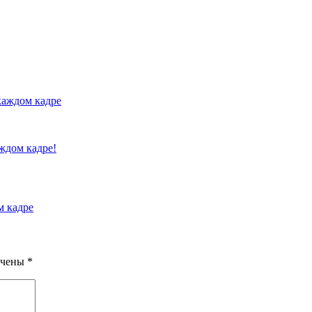
 каждом кадре
м кадре
ечены
*