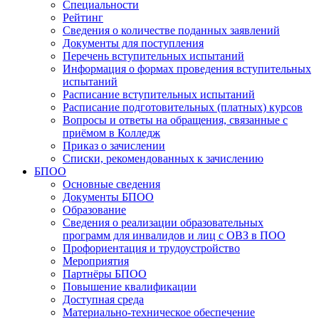
Специальности
Рейтинг
Сведения о количестве поданных заявлений
Документы для поступления
Перечень вступительных испытаний
Информация о формах проведения вступительных
испытаний
Расписание вступительных испытаний
Расписание подготовительных (платных) курсов
Вопросы и ответы на обращения, связанные с
приёмом в Колледж
Приказ о зачислении
Списки, рекомендованных к зачислению
БПОО
Основные сведения
Документы БПОО
Образование
Сведения о реализации образовательных
программ для инвалидов и лиц с ОВЗ в ПОО
Профориентация и трудоустройство
Мероприятия
Партнёры БПОО
Повышение квалификации
Доступная среда
Материально-техническое обеспечение