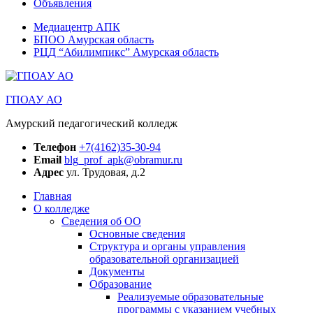
Объявления
Медиацентр АПК
БПОО Амурская область
РЦД “Абилимпикс” Амурская область
ГПОАУ АО
Амурский педагогический колледж
Телефон
+7(4162)35-30-94
Email
blg_prof_apk@obramur.ru
Адрес
ул. Трудовая, д.2
Главная
О колледже
Сведения об ОО
Основные сведения
Структура и органы управления
образовательной организацией
Документы
Образование
Реализуемые образовательные
программы с указанием учебных