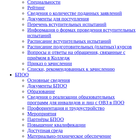
Специальности
Рейтинг
Сведения о количестве поданных заявлений
Документы для поступления
Перечень вступительных испытаний
Информация о формах проведения вступительных
испытаний
Расписание вступительных испытаний
Расписание подготовительных (платных) курсов
Вопросы и ответы на обращения, связанные с
приёмом в Колледж
Приказ о зачислении
Списки, рекомендованных к зачислению
БПОО
Основные сведения
Документы БПОО
Образование
Сведения о реализации образовательных
программ для инвалидов и лиц с ОВЗ в ПОО
Профориентация и трудоустройство
Мероприятия
Партнёры БПОО
Повышение квалификации
Доступная среда
Материально-техническое обеспечение