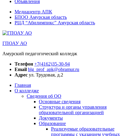
Объявления
Медиацентр АПК
БПОО Амурская область
РЦД “Абилимпикс” Амурская область
ГПОАУ АО
Амурский педагогический колледж
Телефон
+7(4162)35-30-94
Email
blg_prof_apk@obramur.ru
Адрес
ул. Трудовая, д.2
Главная
О колледже
Сведения об ОО
Основные сведения
Структура и органы управления
образовательной организацией
Документы
Образование
Реализуемые образовательные
программы с указанием учебных