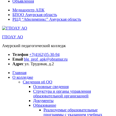
Объявления
Медиацентр АПК
БПОО Амурская область
РЦД “Абилимпикс” Амурская область
ГПОАУ АО
Амурский педагогический колледж
Телефон
+7(4162)35-30-94
Email
blg_prof_apk@obramur.ru
Адрес
ул. Трудовая, д.2
Главная
О колледже
Сведения об ОО
Основные сведения
Структура и органы управления
образовательной организацией
Документы
Образование
Реализуемые образовательные
программы с указанием учебных