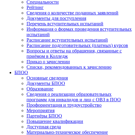
Специальности
Рейтинг
Сведения о количестве поданных заявлений
Документы для поступления
Перечень вступительных испытаний
Информация о формах проведения вступительных
испытаний
Расписание вступительных испытаний
Расписание подготовительных (платных) курсов
Вопросы и ответы на обращения, связанные с
приёмом в Колледж
Приказ о зачислении
Списки, рекомендованных к зачислению
БПОО
Основные сведения
Документы БПОО
Образование
Сведения о реализации образовательных
программ для инвалидов и лиц с ОВЗ в ПОО
Профориентация и трудоустройство
Мероприятия
Партнёры БПОО
Повышение квалификации
Доступная среда
Материально-техническое обеспечение