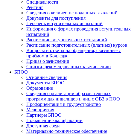
Специальности
Рейтинг
Сведения о количестве поданных заявлений
Документы для поступления
Перечень вступительных испытаний
Информация о формах проведения вступительных
испытаний
Расписание вступительных испытаний
Расписание подготовительных (платных) курсов
Вопросы и ответы на обращения, связанные с
приёмом в Колледж
Приказ о зачислении
Списки, рекомендованных к зачислению
БПОО
Основные сведения
Документы БПОО
Образование
Сведения о реализации образовательных
программ для инвалидов и лиц с ОВЗ в ПОО
Профориентация и трудоустройство
Мероприятия
Партнёры БПОО
Повышение квалификации
Доступная среда
Материально-техническое обеспечение