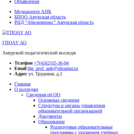
Объявления
Медиацентр АПК
БПОО Амурская область
РЦД “Абилимпикс” Амурская область
ГПОАУ АО
Амурский педагогический колледж
Телефон
+7(4162)35-30-94
Email
blg_prof_apk@obramur.ru
Адрес
ул. Трудовая, д.2
Главная
О колледже
Сведения об ОО
Основные сведения
Структура и органы управления
образовательной организацией
Документы
Образование
Реализуемые образовательные
программы с указанием учебных