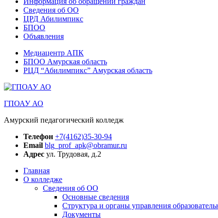
Информация об обращении граждан
Сведения об ОО
ЦРД Абилимпикс
БПОО
Объявления
Медиацентр АПК
БПОО Амурская область
РЦД “Абилимпикс” Амурская область
ГПОАУ АО
Амурский педагогический колледж
Телефон
+7(4162)35-30-94
Email
blg_prof_apk@obramur.ru
Адрес
ул. Трудовая, д.2
Главная
О колледже
Сведения об ОО
Основные сведения
Структура и органы управления образователь
Документы