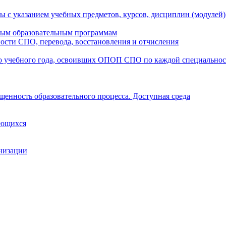
ы с указанием учебных предметов, курсов, дисциплин (модулей
мым образовательным программам
ости СПО, перевода, восстановления и отчисления
о учебного года, освоивших ОПОП СПО по каждой специально
щенность образовательного процесса. Доступная среда
ающихся
анизации