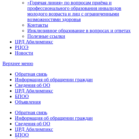
«Горячая линия» по вопросам приёма и
профессионального образования инвалидов
молодого возраста и лиц с ограниченными
возможностями здоровья
Контакты
Инклюзивное образование в вопросах и ответах
Полезные ссылки
ЦРД Абилимпикс
РЦОЭ
Новости
Верхнее меню
Обратная связь
Информация об обращении граждан
Сведения об ОО
ЦРД Абилимпикс
БПОО
Объявления
Обратная связь
Информация об обращении граждан
Сведения об ОО
ЦРД Абилимпикс
БПОО