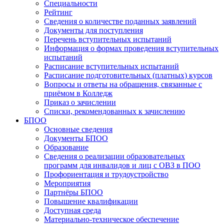
Специальности
Рейтинг
Сведения о количестве поданных заявлений
Документы для поступления
Перечень вступительных испытаний
Информация о формах проведения вступительных
испытаний
Расписание вступительных испытаний
Расписание подготовительных (платных) курсов
Вопросы и ответы на обращения, связанные с
приёмом в Колледж
Приказ о зачислении
Списки, рекомендованных к зачислению
БПОО
Основные сведения
Документы БПОО
Образование
Сведения о реализации образовательных
программ для инвалидов и лиц с ОВЗ в ПОО
Профориентация и трудоустройство
Мероприятия
Партнёры БПОО
Повышение квалификации
Доступная среда
Материально-техническое обеспечение