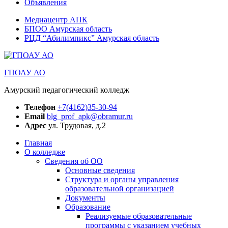
Объявления
Медиацентр АПК
БПОО Амурская область
РЦД “Абилимпикс” Амурская область
ГПОАУ АО
Амурский педагогический колледж
Телефон
+7(4162)35-30-94
Email
blg_prof_apk@obramur.ru
Адрес
ул. Трудовая, д.2
Главная
О колледже
Сведения об ОО
Основные сведения
Структура и органы управления
образовательной организацией
Документы
Образование
Реализуемые образовательные
программы с указанием учебных