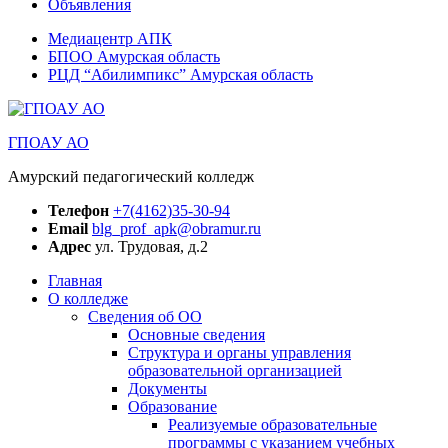
Объявления
Медиацентр АПК
БПОО Амурская область
РЦД “Абилимпикс” Амурская область
ГПОАУ АО
Амурский педагогический колледж
Телефон
+7(4162)35-30-94
Email
blg_prof_apk@obramur.ru
Адрес
ул. Трудовая, д.2
Главная
О колледже
Сведения об ОО
Основные сведения
Структура и органы управления
образовательной организацией
Документы
Образование
Реализуемые образовательные
программы с указанием учебных