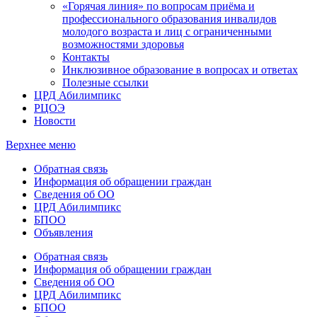
«Горячая линия» по вопросам приёма и
профессионального образования инвалидов
молодого возраста и лиц с ограниченными
возможностями здоровья
Контакты
Инклюзивное образование в вопросах и ответах
Полезные ссылки
ЦРД Абилимпикс
РЦОЭ
Новости
Верхнее меню
Обратная связь
Информация об обращении граждан
Сведения об ОО
ЦРД Абилимпикс
БПОО
Объявления
Обратная связь
Информация об обращении граждан
Сведения об ОО
ЦРД Абилимпикс
БПОО