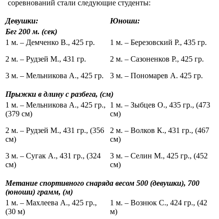
соревнований стали следующие студенты:
Девушки:
Юноши:
Бег 200 м. (сек)
1 м. – Демченко В., 425 гр.
1 м. – Березовский Р., 435 гр.
2 м. – Рудзей М., 431 гр.
2 м. – Сазоненков Р., 425 гр.
3 м. – Мельникова А., 425 гр.
3 м. – Пономарев А. 425 гр.
Прыжки в длину с разбега, (см)
1 м. – Мельникова А., 425 гр.,
1 м. – Зыбцев О., 435 гр., (473
(379 см)
см)
2 м. – Рудзей М., 431 гр., (356
2 м. – Волков К., 431 гр., (467
см)
см)
3 м. – Сугак А., 431 гр., (324
3 м. – Селин М., 425 гр., (452
см)
см)
Метание спортивного снаряда весом 500 (девушки), 700
(юноши) грамм, (м)
1 м. – Махлеева А., 425 гр.,
1 м. – Вознюк С., 424 гр., (42
(30 м)
м)