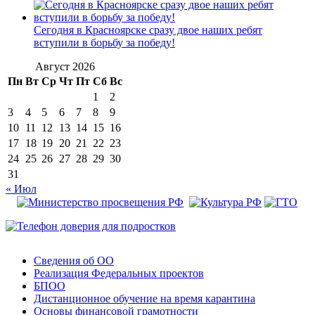
Сегодня в Красноярске сразу двое наших ребят
вступили в борьбу за победу!
Август 2026
Пн
Вт
Ср
Чт
Пт
Сб
Вс
1
2
3
4
5
6
7
8
9
10
11
12
13
14
15
16
17
18
19
20
21
22
23
24
25
26
27
28
29
30
31
« Июл
Сведения об ОО
Реализация Федеральных проектов
БПОО
Дистанционное обучение на время карантина
Основы финансовой грамотности