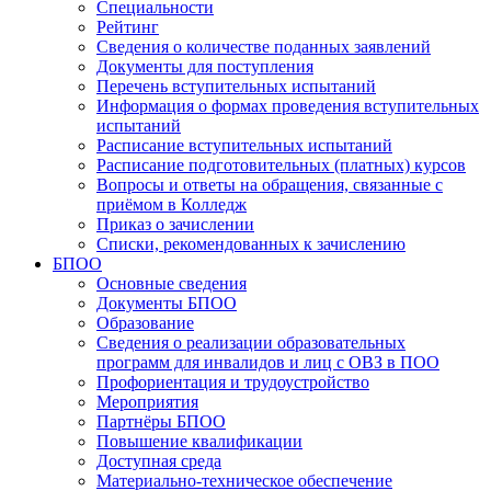
Специальности
Рейтинг
Сведения о количестве поданных заявлений
Документы для поступления
Перечень вступительных испытаний
Информация о формах проведения вступительных
испытаний
Расписание вступительных испытаний
Расписание подготовительных (платных) курсов
Вопросы и ответы на обращения, связанные с
приёмом в Колледж
Приказ о зачислении
Списки, рекомендованных к зачислению
БПОО
Основные сведения
Документы БПОО
Образование
Сведения о реализации образовательных
программ для инвалидов и лиц с ОВЗ в ПОО
Профориентация и трудоустройство
Мероприятия
Партнёры БПОО
Повышение квалификации
Доступная среда
Материально-техническое обеспечение