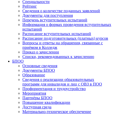
Специальности
Рейтинг
Сведения о количестве поданных заявлений
Документы для поступления
Перечень вступительных испытаний
Информация о формах проведения вступительных
испытаний
Расписание вступительных испытаний
Расписание подготовительных (платных) курсов
Вопросы и ответы на обращения, связанные с
приёмом в Колледж
Приказ о зачислении
Списки, рекомендованных к зачислению
БПОО
Основные сведения
Документы БПОО
Образование
Сведения о реализации образовательных
программ для инвалидов и лиц с ОВЗ в ПОО
Профориентация и трудоустройство
Мероприятия
Партнёры БПОО
Повышение квалификации
Доступная среда
Материально-техническое обеспечение