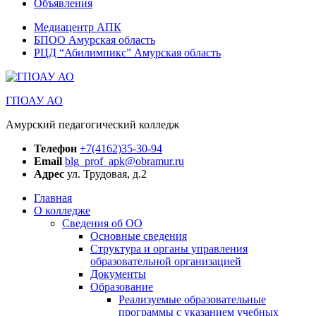
Объявления
Медиацентр АПК
БПОО Амурская область
РЦД “Абилимпикс” Амурская область
ГПОАУ АО
Амурский педагогический колледж
Телефон
+7(4162)35-30-94
Email
blg_prof_apk@obramur.ru
Адрес
ул. Трудовая, д.2
Главная
О колледже
Сведения об ОО
Основные сведения
Структура и органы управления
образовательной организацией
Документы
Образование
Реализуемые образовательные
программы с указанием учебных