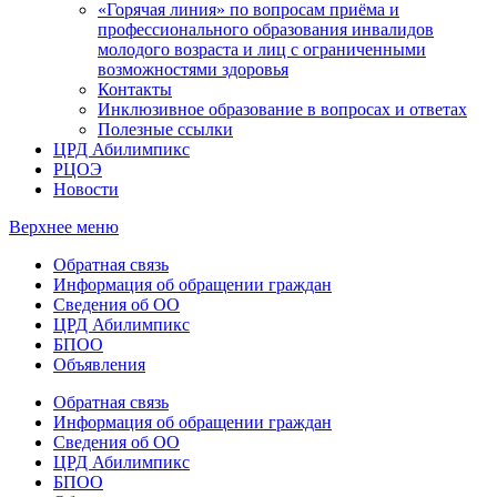
«Горячая линия» по вопросам приёма и
профессионального образования инвалидов
молодого возраста и лиц с ограниченными
возможностями здоровья
Контакты
Инклюзивное образование в вопросах и ответах
Полезные ссылки
ЦРД Абилимпикс
РЦОЭ
Новости
Верхнее меню
Обратная связь
Информация об обращении граждан
Сведения об ОО
ЦРД Абилимпикс
БПОО
Объявления
Обратная связь
Информация об обращении граждан
Сведения об ОО
ЦРД Абилимпикс
БПОО