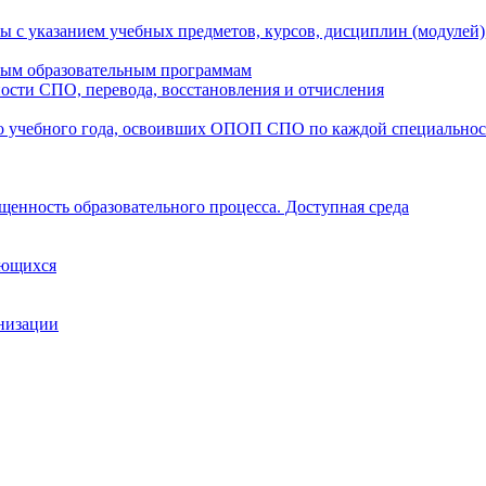
ы с указанием учебных предметов, курсов, дисциплин (модулей
мым образовательным программам
ости СПО, перевода, восстановления и отчисления
о учебного года, освоивших ОПОП СПО по каждой специально
щенность образовательного процесса. Доступная среда
ающихся
анизации