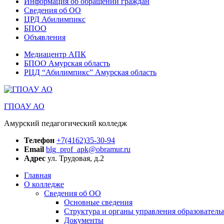
Информация об обращении граждан
Сведения об ОО
ЦРД Абилимпикс
БПОО
Объявления
Медиацентр АПК
БПОО Амурская область
РЦД “Абилимпикс” Амурская область
ГПОАУ АО
Амурский педагогический колледж
Телефон
+7(4162)35-30-94
Email
blg_prof_apk@obramur.ru
Адрес
ул. Трудовая, д.2
Главная
О колледже
Сведения об ОО
Основные сведения
Структура и органы управления образователь
Документы