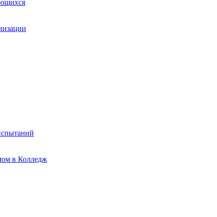
ающихся
анизации
испытаний
мом в Колледж