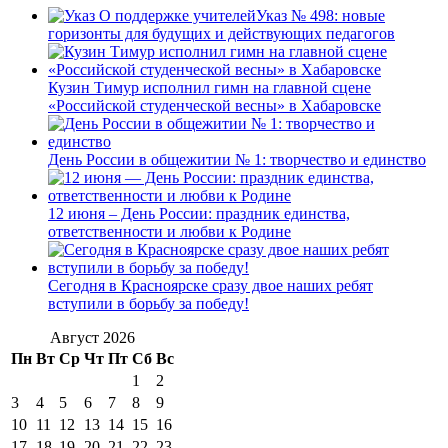
Указ № 498: новые
горизонты для будущих и действующих педагогов
Кузин Тимур исполнил гимн на главной сцене
«Российской студенческой весны» в Хабаровске
День России в общежитии № 1: творчество и единство
12 июня – День России: праздник единства,
ответственности и любви к Родине
Сегодня в Красноярске сразу двое наших ребят
вступили в борьбу за победу!
Август 2026
Пн
Вт
Ср
Чт
Пт
Сб
Вс
1
2
3
4
5
6
7
8
9
10
11
12
13
14
15
16
17
18
19
20
21
22
23