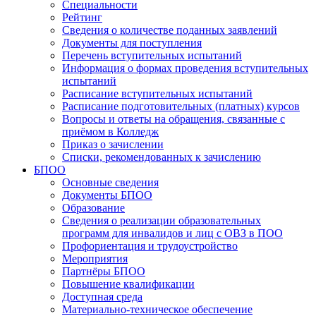
Специальности
Рейтинг
Сведения о количестве поданных заявлений
Документы для поступления
Перечень вступительных испытаний
Информация о формах проведения вступительных
испытаний
Расписание вступительных испытаний
Расписание подготовительных (платных) курсов
Вопросы и ответы на обращения, связанные с
приёмом в Колледж
Приказ о зачислении
Списки, рекомендованных к зачислению
БПОО
Основные сведения
Документы БПОО
Образование
Сведения о реализации образовательных
программ для инвалидов и лиц с ОВЗ в ПОО
Профориентация и трудоустройство
Мероприятия
Партнёры БПОО
Повышение квалификации
Доступная среда
Материально-техническое обеспечение