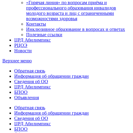
«Горячая линия» по вопросам приёма и
профессионального образования инвалидов
молодого возраста и лиц с ограниченными
возможностями здоровья
Контакты
Инклюзивное образование в вопросах и ответах
Полезные ссылки
ЦРД Абилимпикс
РЦОЭ
Новости
Верхнее меню
Обратная связь
Информация об обращении граждан
Сведения об ОО
ЦРД Абилимпикс
БПОО
Объявления
Обратная связь
Информация об обращении граждан
Сведения об ОО
ЦРД Абилимпикс
БПОО