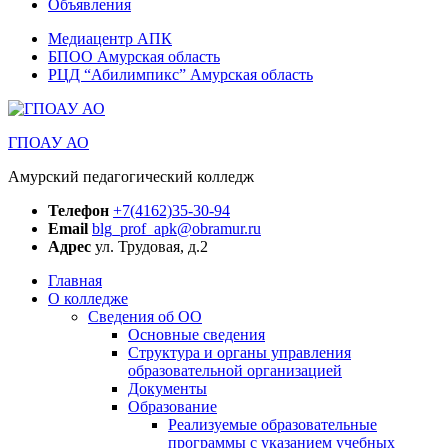
Объявления
Медиацентр АПК
БПОО Амурская область
РЦД “Абилимпикс” Амурская область
ГПОАУ АО
Амурский педагогический колледж
Телефон
+7(4162)35-30-94
Email
blg_prof_apk@obramur.ru
Адрес
ул. Трудовая, д.2
Главная
О колледже
Сведения об ОО
Основные сведения
Структура и органы управления
образовательной организацией
Документы
Образование
Реализуемые образовательные
программы с указанием учебных