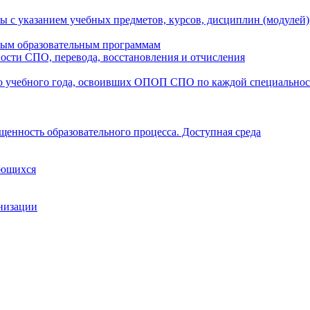
ы с указанием учебных предметов, курсов, дисциплин (модулей
мым образовательным программам
ости СПО, перевода, восстановления и отчисления
о учебного года, освоивших ОПОП СПО по каждой специально
щенность образовательного процесса. Доступная среда
ающихся
анизации