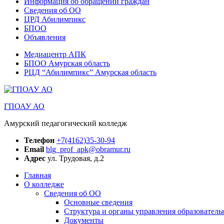
Информация об обращении граждан
Сведения об ОО
ЦРД Абилимпикс
БПОО
Объявления
Медиацентр АПК
БПОО Амурская область
РЦД “Абилимпикс” Амурская область
ГПОАУ АО
Амурский педагогический колледж
Телефон
+7(4162)35-30-94
Email
blg_prof_apk@obramur.ru
Адрес
ул. Трудовая, д.2
Главная
О колледже
Сведения об ОО
Основные сведения
Структура и органы управления образователь
Документы