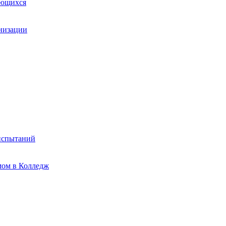
ающихся
анизации
испытаний
мом в Колледж