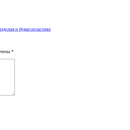
изделия и бумагопластике
ечены
*