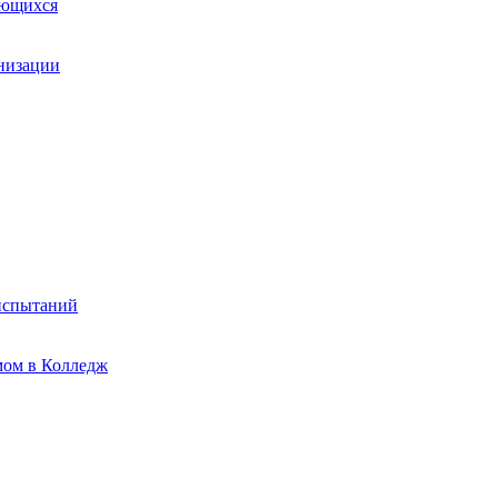
ающихся
анизации
испытаний
мом в Колледж