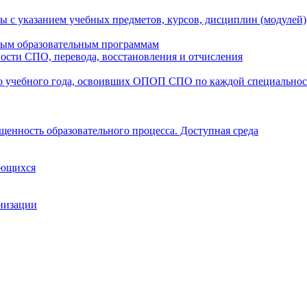
ы с указанием учебных предметов, курсов, дисциплин (модулей
мым образовательным программам
ости СПО, перевода, восстановления и отчисления
о учебного года, освоивших ОПОП СПО по каждой специально
щенность образовательного процесса. Доступная среда
ающихся
анизации