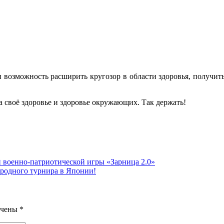
 и возможность расширить кругозор в области здоровья, получи
за своё здоровье и здоровье окружающих. Так держать!
й военно-патриотической игры «Зарница 2.0»
ародного турнира в Японии!
ечены
*