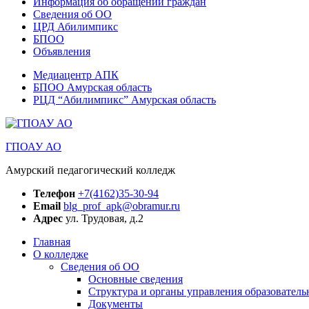
Информация об обращении граждан
Сведения об ОО
ЦРД Абилимпикс
БПОО
Объявления
Медиацентр АПК
БПОО Амурская область
РЦД “Абилимпикс” Амурская область
ГПОАУ АО
Амурский педагогический колледж
Телефон
+7(4162)35-30-94
Email
blg_prof_apk@obramur.ru
Адрес
ул. Трудовая, д.2
Главная
О колледже
Сведения об ОО
Основные сведения
Структура и органы управления образователь
Документы