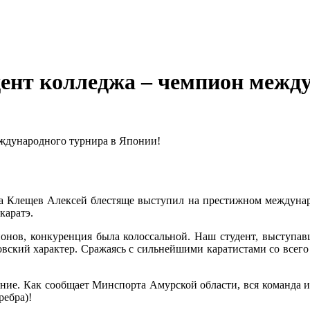
удент колледжа – чемпион межд
еждународного турнира в Японии!
жа Клещев Алексей блестяще выступил на престижном междуна
каратэ.
ионов, конкуренция была колоссальной. Наш студент, выступа
вский характер. Сражаясь с сильнейшими каратистами со всего 
ние. Как сообщает Минспорта Амурской области, вся команда 
ребра)!