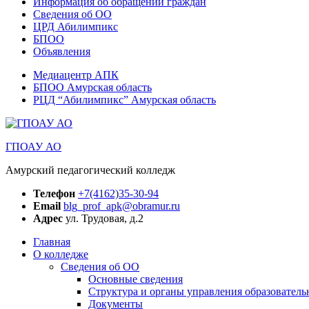
Информация об обращении граждан
Сведения об ОО
ЦРД Абилимпикс
БПОО
Объявления
Медиацентр АПК
БПОО Амурская область
РЦД “Абилимпикс” Амурская область
ГПОАУ АО
Амурский педагогический колледж
Телефон
+7(4162)35-30-94
Email
blg_prof_apk@obramur.ru
Адрес
ул. Трудовая, д.2
Главная
О колледже
Сведения об ОО
Основные сведения
Структура и органы управления образователь
Документы