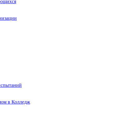
ающихся
анизации
испытаний
мом в Колледж