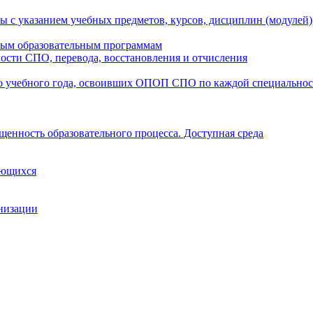
ы с указанием учебных предметов, курсов, дисциплин (модулей
мым образовательным программам
ости СПО, перевода, восстановления и отчисления
о учебного года, освоивших ОПОП СПО по каждой специально
щенность образовательного процесса. Доступная среда
ающихся
анизации