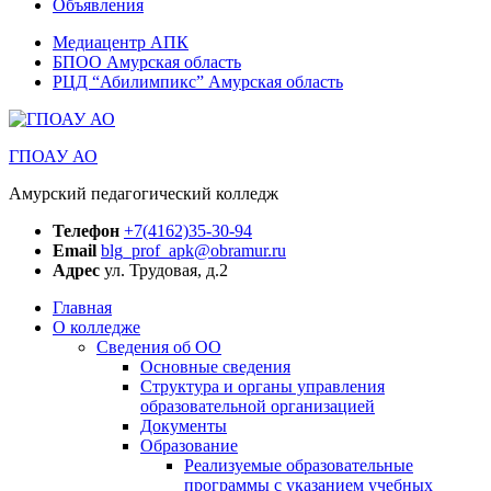
Объявления
Медиацентр АПК
БПОО Амурская область
РЦД “Абилимпикс” Амурская область
ГПОАУ АО
Амурский педагогический колледж
Телефон
+7(4162)35-30-94
Email
blg_prof_apk@obramur.ru
Адрес
ул. Трудовая, д.2
Главная
О колледже
Сведения об ОО
Основные сведения
Структура и органы управления
образовательной организацией
Документы
Образование
Реализуемые образовательные
программы с указанием учебных