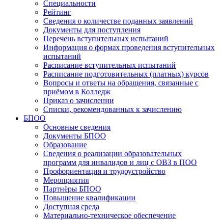
Специальности
Рейтинг
Сведения о количестве поданных заявлений
Документы для поступления
Перечень вступительных испытаний
Информация о формах проведения вступительных
испытаний
Расписание вступительных испытаний
Расписание подготовительных (платных) курсов
Вопросы и ответы на обращения, связанные с
приёмом в Колледж
Приказ о зачислении
Списки, рекомендованных к зачислению
БПОО
Основные сведения
Документы БПОО
Образование
Сведения о реализации образовательных
программ для инвалидов и лиц с ОВЗ в ПОО
Профориентация и трудоустройство
Мероприятия
Партнёры БПОО
Повышение квалификации
Доступная среда
Материально-техническое обеспечение