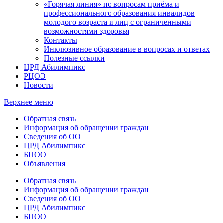
«Горячая линия» по вопросам приёма и
профессионального образования инвалидов
молодого возраста и лиц с ограниченными
возможностями здоровья
Контакты
Инклюзивное образование в вопросах и ответах
Полезные ссылки
ЦРД Абилимпикс
РЦОЭ
Новости
Верхнее меню
Обратная связь
Информация об обращении граждан
Сведения об ОО
ЦРД Абилимпикс
БПОО
Объявления
Обратная связь
Информация об обращении граждан
Сведения об ОО
ЦРД Абилимпикс
БПОО