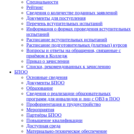
Специальности
Рейтинг
Сведения о количестве поданных заявлений
Документы для поступления
Перечень вступительных испытаний
Информация о формах проведения вступительных
испытаний
Расписание вступительных испытаний
Расписание подготовительных (платных) курсов
Вопросы и ответы на обращения, связанные с
приёмом в Колледж
Приказ о зачислении
Списки, рекомендованных к зачислению
БПОО
Основные сведения
Документы БПОО
Образование
Сведения о реализации образовательных
программ для инвалидов и лиц с ОВЗ в ПОО
Профориентация и трудоустройство
Мероприятия
Партнёры БПОО
Повышение квалификации
Доступная среда
Материально-техническое обеспечение