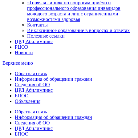
«Горячая линия» по вопросам приёма и
профессионального образования инвалидов
молодого возраста и лиц с ограниченными
возможностями здоровья
Контакты
Инклюзивное образование в вопросах и ответах
Полезные ссылки
ЦРД Абилимпикс
РЦОЭ
Новости
Верхнее меню
Обратная связь
Информация об обращении граждан
Сведения об ОО
ЦРД Абилимпикс
БПОО
Объявления
Обратная связь
Информация об обращении граждан
Сведения об ОО
ЦРД Абилимпикс
БПОО