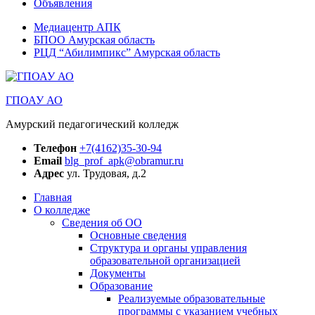
Объявления
Медиацентр АПК
БПОО Амурская область
РЦД “Абилимпикс” Амурская область
ГПОАУ АО
Амурский педагогический колледж
Телефон
+7(4162)35-30-94
Email
blg_prof_apk@obramur.ru
Адрес
ул. Трудовая, д.2
Главная
О колледже
Сведения об ОО
Основные сведения
Структура и органы управления
образовательной организацией
Документы
Образование
Реализуемые образовательные
программы с указанием учебных