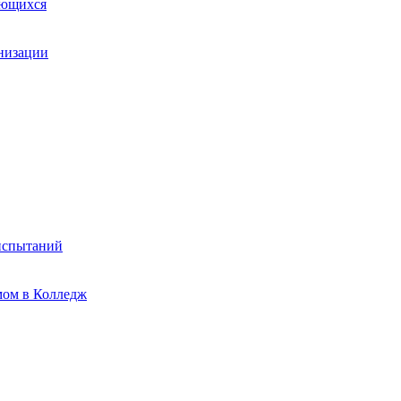
ающихся
анизации
испытаний
мом в Колледж