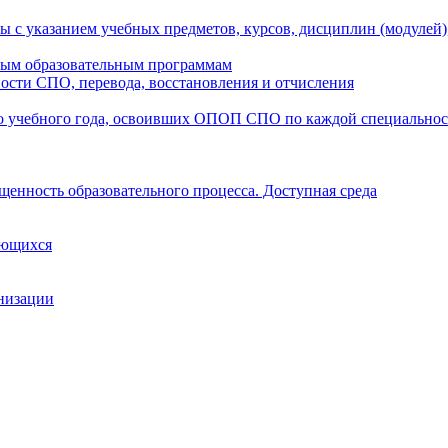
ы с указанием учебных предметов, курсов, дисциплин (модулей
мым образовательным программам
ости СПО, перевода, восстановления и отчисления
о учебного года, освоивших ОПОП СПО по каждой специально
щенность образовательного процесса. Доступная среда
ающихся
анизации