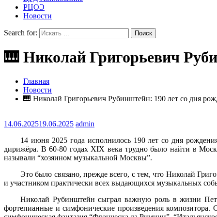
РЦОЭ
Новости
Search for:
🎹 Николай Григорьевич Руби
Главная
Новости
🎹 Николай Григорьевич Рубинштейн: 190 лет со дня ро
14.06.2025
19.06.2025
admin
14 июня 2025 года исполнилось 190 лет со дня рождени
дирижёра. В 60-80 годах XIX века трудно было найти в Мос
называли “хозяином музыкальной Москвы”.
Это было связано, прежде всего, с тем, что Николай Гри
и участником практически всех выдающихся музыкальных соб
Николай Рубинштейн сыграл важную роль в жизни Петр
фортепианные и симфонические произведения композитора. С
симфоническая фантазия “Франческа да Римини”, “Итальянско