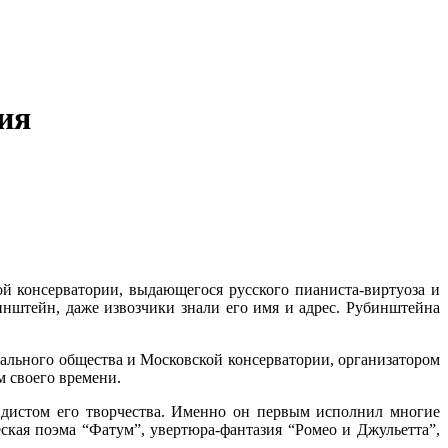
ия
й консерватории, выдающегося русского пианиста-виртуоза и
нштейн, даже извозчики знали его имя и адрес. Рубинштейна
кального общества и Московской консерватории, организатором
 своего времени.
ндистом его творчества. Именно он первым исполнил многие
кая поэма “Фатум”, увертюра-фантазия “Ромео и Джульетта”,