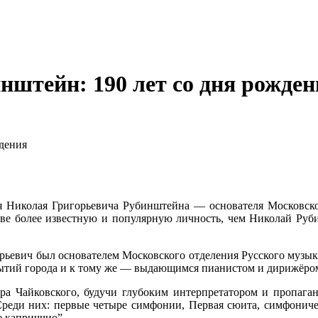
нштейн: 190 лет со дня рожден
ждения
я Николая Григорьевича Рубинштейна — основателя Московско
кве более известную и популярную личность, чем Николай Руби
горьевич был основателем Московского отделения Русского музы
ытий города и к тому же — выдающимся пианистом и дирижёром
а Чайковского, будучи глубоким интерпретатором и пропага
реди них: первые четыре симфонии, Первая сюита, симфоничес
е каприччио”.