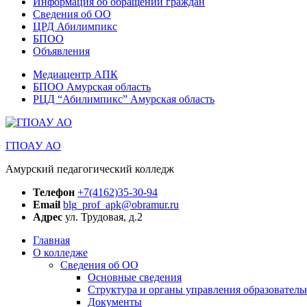
Информация об обращении граждан
Сведения об ОО
ЦРД Абилимпикс
БПОО
Объявления
Медиацентр АПК
БПОО Амурская область
РЦД “Абилимпикс” Амурская область
ГПОАУ АО
Амурский педагогический колледж
Телефон
+7(4162)35-30-94
Email
blg_prof_apk@obramur.ru
Адрес
ул. Трудовая, д.2
Главная
О колледже
Сведения об ОО
Основные сведения
Структура и органы управления образователь
Документы