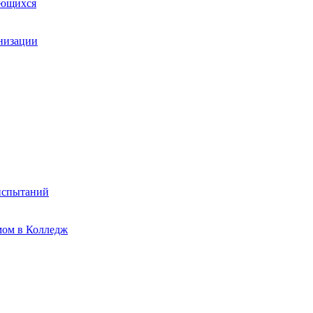
ающихся
анизации
испытаний
мом в Колледж