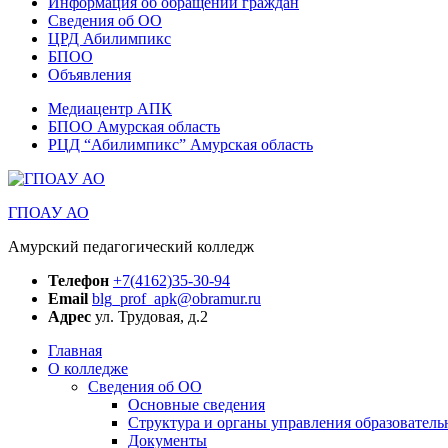
Информация об обращении граждан
Сведения об ОО
ЦРД Абилимпикс
БПОО
Объявления
Медиацентр АПК
БПОО Амурская область
РЦД “Абилимпикс” Амурская область
ГПОАУ АО
Амурский педагогический колледж
Телефон
+7(4162)35-30-94
Email
blg_prof_apk@obramur.ru
Адрес
ул. Трудовая, д.2
Главная
О колледже
Сведения об ОО
Основные сведения
Структура и органы управления образователь
Документы