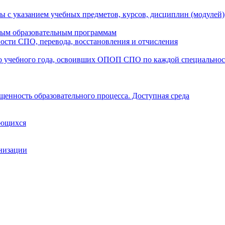
ы с указанием учебных предметов, курсов, дисциплин (модулей
мым образовательным программам
ости СПО, перевода, восстановления и отчисления
о учебного года, освоивших ОПОП СПО по каждой специально
щенность образовательного процесса. Доступная среда
ающихся
анизации