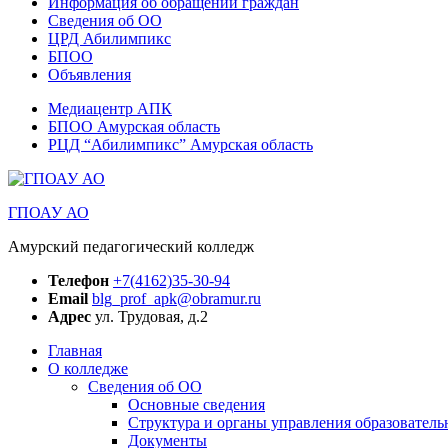
Информация об обращении граждан
Сведения об ОО
ЦРД Абилимпикс
БПОО
Объявления
Медиацентр АПК
БПОО Амурская область
РЦД “Абилимпикс” Амурская область
ГПОАУ АО
Амурский педагогический колледж
Телефон
+7(4162)35-30-94
Email
blg_prof_apk@obramur.ru
Адрес
ул. Трудовая, д.2
Главная
О колледже
Сведения об ОО
Основные сведения
Структура и органы управления образователь
Документы