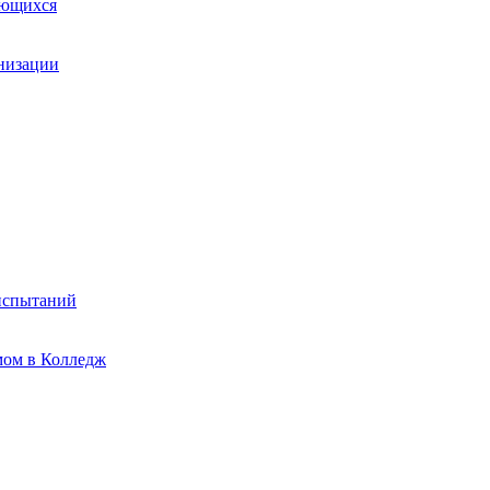
ающихся
анизации
испытаний
мом в Колледж