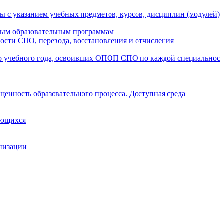
ы с указанием учебных предметов, курсов, дисциплин (модулей
мым образовательным программам
ости СПО, перевода, восстановления и отчисления
о учебного года, освоивших ОПОП СПО по каждой специально
щенность образовательного процесса. Доступная среда
ающихся
анизации