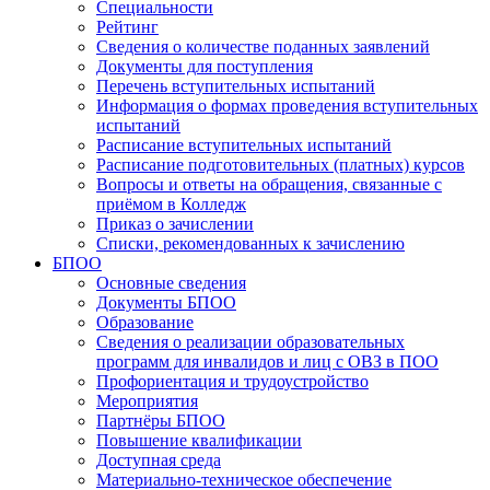
Специальности
Рейтинг
Сведения о количестве поданных заявлений
Документы для поступления
Перечень вступительных испытаний
Информация о формах проведения вступительных
испытаний
Расписание вступительных испытаний
Расписание подготовительных (платных) курсов
Вопросы и ответы на обращения, связанные с
приёмом в Колледж
Приказ о зачислении
Списки, рекомендованных к зачислению
БПОО
Основные сведения
Документы БПОО
Образование
Сведения о реализации образовательных
программ для инвалидов и лиц с ОВЗ в ПОО
Профориентация и трудоустройство
Мероприятия
Партнёры БПОО
Повышение квалификации
Доступная среда
Материально-техническое обеспечение