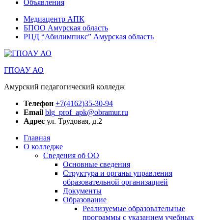
Объявления
Медиацентр АПК
БПОО Амурская область
РЦД “Абилимпикс” Амурская область
ГПОАУ АО
Амурский педагогический колледж
Телефон
+7(4162)35-30-94
Email
blg_prof_apk@obramur.ru
Адрес
ул. Трудовая, д.2
Главная
О колледже
Сведения об ОО
Основные сведения
Структура и органы управления
образовательной организацией
Документы
Образование
Реализуемые образовательные
программы с указанием учебных