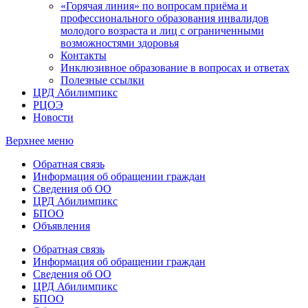
«Горячая линия» по вопросам приёма и
профессионального образования инвалидов
молодого возраста и лиц с ограниченными
возможностями здоровья
Контакты
Инклюзивное образование в вопросах и ответах
Полезные ссылки
ЦРД Абилимпикс
РЦОЭ
Новости
Верхнее меню
Обратная связь
Информация об обращении граждан
Сведения об ОО
ЦРД Абилимпикс
БПОО
Объявления
Обратная связь
Информация об обращении граждан
Сведения об ОО
ЦРД Абилимпикс
БПОО