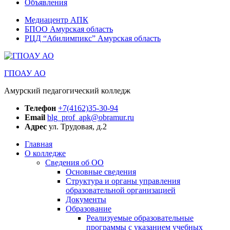
Объявления
Медиацентр АПК
БПОО Амурская область
РЦД “Абилимпикс” Амурская область
ГПОАУ АО
Амурский педагогический колледж
Телефон
+7(4162)35-30-94
Email
blg_prof_apk@obramur.ru
Адрес
ул. Трудовая, д.2
Главная
О колледже
Сведения об ОО
Основные сведения
Структура и органы управления
образовательной организацией
Документы
Образование
Реализуемые образовательные
программы с указанием учебных