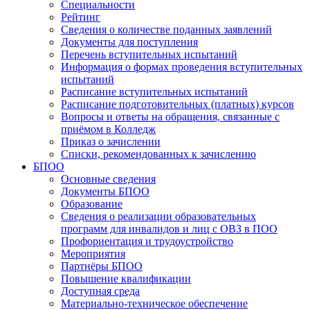
Специальности
Рейтинг
Сведения о количестве поданных заявлений
Документы для поступления
Перечень вступительных испытаний
Информация о формах проведения вступительных
испытаний
Расписание вступительных испытаний
Расписание подготовительных (платных) курсов
Вопросы и ответы на обращения, связанные с
приёмом в Колледж
Приказ о зачислении
Списки, рекомендованных к зачислению
БПОО
Основные сведения
Документы БПОО
Образование
Сведения о реализации образовательных
программ для инвалидов и лиц с ОВЗ в ПОО
Профориентация и трудоустройство
Мероприятия
Партнёры БПОО
Повышение квалификации
Доступная среда
Материально-техническое обеспечение