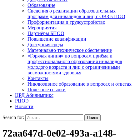
Образование
Сведения о реализации образовательных
программ для инвалидов и лиц с ОВЗ в ПОО
Профориентация и трудоустройство
Мероприятия
Партнёры БПОО
Повышение квалификации
Доступная среда
Материально-техническое обеспечение
«Горячая линия» по вопросам приёма и
профессионального образования инвалидов
молодого возраста и лиц с ограниченными
возможностями здоровья
Контакты
Инклюзивное образование в вопросах и ответах
Полезные ссылки
ЦРД Абилимпикс
РЦОЭ
Новости
Search for:
72aa647d-0e02-493a-a148-