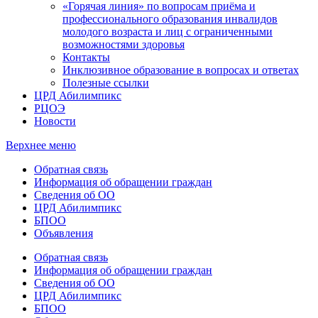
«Горячая линия» по вопросам приёма и
профессионального образования инвалидов
молодого возраста и лиц с ограниченными
возможностями здоровья
Контакты
Инклюзивное образование в вопросах и ответах
Полезные ссылки
ЦРД Абилимпикс
РЦОЭ
Новости
Верхнее меню
Обратная связь
Информация об обращении граждан
Сведения об ОО
ЦРД Абилимпикс
БПОО
Объявления
Обратная связь
Информация об обращении граждан
Сведения об ОО
ЦРД Абилимпикс
БПОО