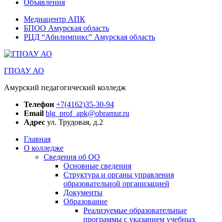
Объявления
Медиацентр АПК
БПОО Амурская область
РЦД “Абилимпикс” Амурская область
ГПОАУ АО
Амурский педагогический колледж
Телефон
+7(4162)35-30-94
Email
blg_prof_apk@obramur.ru
Адрес
ул. Трудовая, д.2
Главная
О колледже
Сведения об ОО
Основные сведения
Структура и органы управления
образовательной организацией
Документы
Образование
Реализуемые образовательные
программы с указанием учебных