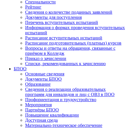
Специальности
Рейтинг
Сведения о количестве поданных заявлений
Документы для поступления
Перечень вступительных испытаний
Информация о формах проведения вступительных
испытаний
Расписание вступительных испытаний
Расписание подготовительных (платных) курсов
Вопросы и ответы на обращения, связанные с
приёмом в Колледж
Приказ о зачислении
Списки, рекомендованных к зачислению
БПОО
Основные сведения
Документы БПОО
Образование
Сведения о реализации образовательных
программ для инвалидов и лиц с ОВЗ в ПОО
Профориентация и трудоустройство
Мероприятия
Партнёры БПОО
Повышение квалификации
Доступная среда
Материально-техническое обеспечение