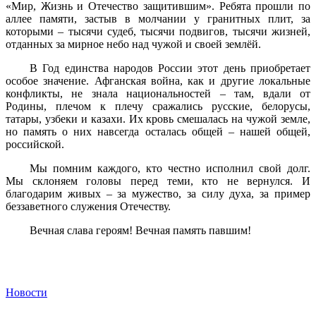
«Мир, Жизнь и Отечество защитившим». Ребята прошли по
аллее памяти, застыв в молчании у гранитных плит, за
которыми – тысячи судеб, тысячи подвигов, тысячи жизней,
отданных за мирное небо над чужой и своей землёй.
В Год единства народов России этот день приобретает
особое значение. Афганская война, как и другие локальные
конфликты, не знала национальностей – там, вдали от
Родины, плечом к плечу сражались русские, белорусы,
татары, узбеки и казахи. Их кровь смешалась на чужой земле,
но память о них навсегда осталась общей – нашей общей,
российской.
Мы помним каждого, кто честно исполнил свой долг.
Мы склоняем головы перед теми, кто не вернулся. И
благодарим живых – за мужество, за силу духа, за пример
беззаветного служения Отечеству.
Вечная слава героям! Вечная память павшим!
Новости