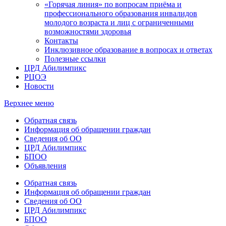
«Горячая линия» по вопросам приёма и
профессионального образования инвалидов
молодого возраста и лиц с ограниченными
возможностями здоровья
Контакты
Инклюзивное образование в вопросах и ответах
Полезные ссылки
ЦРД Абилимпикс
РЦОЭ
Новости
Верхнее меню
Обратная связь
Информация об обращении граждан
Сведения об ОО
ЦРД Абилимпикс
БПОО
Объявления
Обратная связь
Информация об обращении граждан
Сведения об ОО
ЦРД Абилимпикс
БПОО