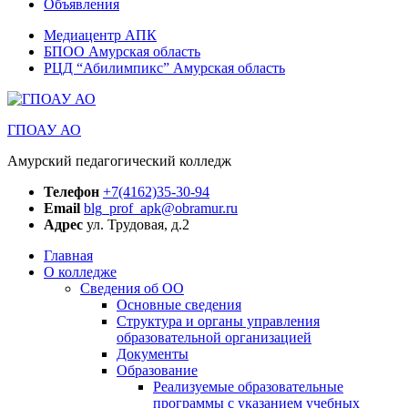
Объявления
Медиацентр АПК
БПОО Амурская область
РЦД “Абилимпикс” Амурская область
ГПОАУ АО
Амурский педагогический колледж
Телефон
+7(4162)35-30-94
Email
blg_prof_apk@obramur.ru
Адрес
ул. Трудовая, д.2
Главная
О колледже
Сведения об ОО
Основные сведения
Структура и органы управления
образовательной организацией
Документы
Образование
Реализуемые образовательные
программы с указанием учебных