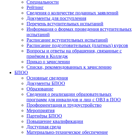
Специальности
Рейтинг
Сведения о количестве поданных заявлений
Документы для поступления
Перечень вступительных испытаний
Информация о формах проведения вступительных
испытаний
Расписание вступительных испытаний
Расписание подготовительных (платных) курсов
Вопросы и ответы на обращения, связанные с
приёмом в Колледж
Приказ о зачислении
Списки, рекомендованных к зачислению
БПОО
Основные сведения
Документы БПОО
Образование
Сведения о реализации образовательных
программ для инвалидов и лиц с ОВЗ в ПОО
Профориентация и трудоустройство
Мероприятия
Партнёры БПОО
Повышение квалификации
Доступная среда
Материально-техническое обеспечение