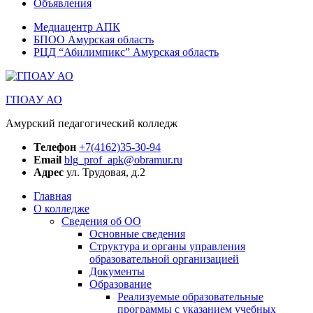
Объявления
Медиацентр АПК
БПОО Амурская область
РЦД “Абилимпикс” Амурская область
ГПОАУ АО
Амурский педагогический колледж
Телефон
+7(4162)35-30-94
Email
blg_prof_apk@obramur.ru
Адрес
ул. Трудовая, д.2
Главная
О колледже
Сведения об ОО
Основные сведения
Структура и органы управления
образовательной организацией
Документы
Образование
Реализуемые образовательные
программы с указанием учебных