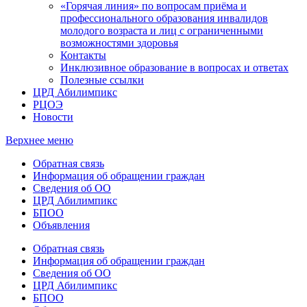
«Горячая линия» по вопросам приёма и
профессионального образования инвалидов
молодого возраста и лиц с ограниченными
возможностями здоровья
Контакты
Инклюзивное образование в вопросах и ответах
Полезные ссылки
ЦРД Абилимпикс
РЦОЭ
Новости
Верхнее меню
Обратная связь
Информация об обращении граждан
Сведения об ОО
ЦРД Абилимпикс
БПОО
Объявления
Обратная связь
Информация об обращении граждан
Сведения об ОО
ЦРД Абилимпикс
БПОО