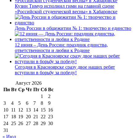
Кузин Тимур исполнил гимн на главной сцене
«Российской студенческой весны» в Хабаровске
День России в общежитии № 1: творчество и единство
12 июня – День России: праздник единства,
ответственности и любви к Родине
Сегодня в Красноярске сразу двое наших ребят
вступили в борьбу за победу!
Август 2026
Пн
Вт
Ср
Чт
Пт
Сб
Вс
1
2
3
4
5
6
7
8
9
10
11
12
13
14
15
16
17
18
19
20
21
22
23
24
25
26
27
28
29
30
31
« Июл