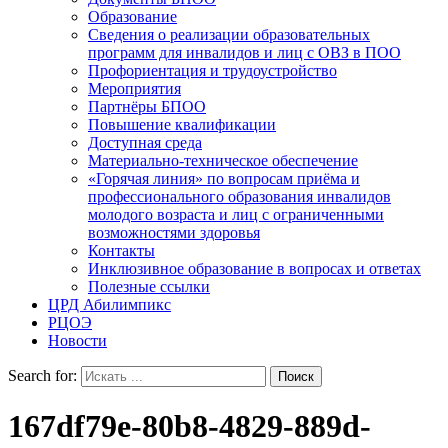
Образование
Сведения о реализации образовательных
программ для инвалидов и лиц с ОВЗ в ПОО
Профориентация и трудоустройство
Мероприятия
Партнёры БПОО
Повышение квалификации
Доступная среда
Материально-техническое обеспечение
«Горячая линия» по вопросам приёма и
профессионального образования инвалидов
молодого возраста и лиц с ограниченными
возможностями здоровья
Контакты
Инклюзивное образование в вопросах и ответах
Полезные ссылки
ЦРД Абилимпикс
РЦОЭ
Новости
Search for:
167df79e-80b8-4829-889d-