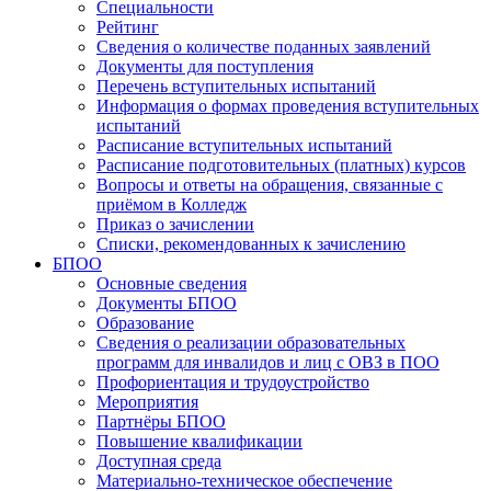
Специальности
Рейтинг
Сведения о количестве поданных заявлений
Документы для поступления
Перечень вступительных испытаний
Информация о формах проведения вступительных
испытаний
Расписание вступительных испытаний
Расписание подготовительных (платных) курсов
Вопросы и ответы на обращения, связанные с
приёмом в Колледж
Приказ о зачислении
Списки, рекомендованных к зачислению
БПОО
Основные сведения
Документы БПОО
Образование
Сведения о реализации образовательных
программ для инвалидов и лиц с ОВЗ в ПОО
Профориентация и трудоустройство
Мероприятия
Партнёры БПОО
Повышение квалификации
Доступная среда
Материально-техническое обеспечение