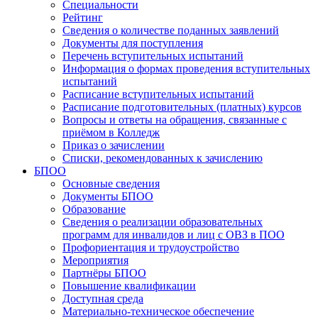
Специальности
Рейтинг
Сведения о количестве поданных заявлений
Документы для поступления
Перечень вступительных испытаний
Информация о формах проведения вступительных
испытаний
Расписание вступительных испытаний
Расписание подготовительных (платных) курсов
Вопросы и ответы на обращения, связанные с
приёмом в Колледж
Приказ о зачислении
Списки, рекомендованных к зачислению
БПОО
Основные сведения
Документы БПОО
Образование
Сведения о реализации образовательных
программ для инвалидов и лиц с ОВЗ в ПОО
Профориентация и трудоустройство
Мероприятия
Партнёры БПОО
Повышение квалификации
Доступная среда
Материально-техническое обеспечение