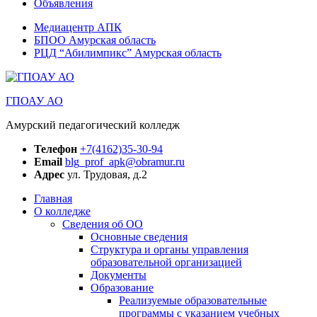
Объявления
Медиацентр АПК
БПОО Амурская область
РЦД “Абилимпикс” Амурская область
ГПОАУ АО
Амурский педагогический колледж
Телефон
+7(4162)35-30-94
Email
blg_prof_apk@obramur.ru
Адрес
ул. Трудовая, д.2
Главная
О колледже
Сведения об ОО
Основные сведения
Структура и органы управления
образовательной организацией
Документы
Образование
Реализуемые образовательные
программы с указанием учебных