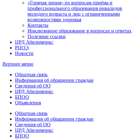
«Горячая линия» по вопросам приёма и
профессионального образования инвалидов
молодого возраста и лиц с ограниченными
возможностями здоровья
Контакты
Инклюзивное образование в вопросах и ответах
Полезные ссылки
ЦРД Абилимпикс
РЦОЭ
Новости
Верхнее меню
Обратная связь
Информация об обращении граждан
Сведения об ОО
ЦРД Абилимпикс
БПОО
Объявления
Обратная связь
Информация об обращении граждан
Сведения об ОО
ЦРД Абилимпикс
БПОО