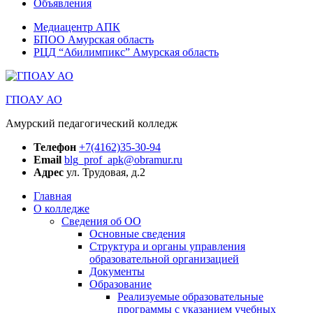
Объявления
Медиацентр АПК
БПОО Амурская область
РЦД “Абилимпикс” Амурская область
ГПОАУ АО
Амурский педагогический колледж
Телефон
+7(4162)35-30-94
Email
blg_prof_apk@obramur.ru
Адрес
ул. Трудовая, д.2
Главная
О колледже
Сведения об ОО
Основные сведения
Структура и органы управления
образовательной организацией
Документы
Образование
Реализуемые образовательные
программы с указанием учебных