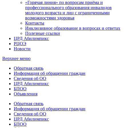
«Горячая линия» по вопросам приёма и
профессионального образования инвалидов
молодого возраста и лиц с ограниченными
возможностями здоровья
Контакты
Инклюзивное образование в вопросах и ответах
Полезные ссылки
ЦРД Абилимпикс
РЦОЭ
Новости
Верхнее меню
Обратная связь
Информация об обращении граждан
Сведения об ОО
ЦРД Абилимпикс
БПОО
Объявления
Обратная связь
Информация об обращении граждан
Сведения об ОО
ЦРД Абилимпикс
БПОО