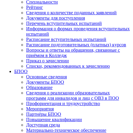
Специальности
Рейтинг
Сведения о количестве поданных заявлений
Документы для поступления
Перечень вступительных испытаний
Информация о формах проведения вступительных
испытаний
Расписание вступительных испытаний
Расписание подготовительных (платных) курсов
Вопросы и ответы на обращения, связанные с
приёмом в Колледж
Приказ о зачислении
Списки, рекомендованных к зачислению
БПОО
Основные сведения
Документы БПОО
Образование
Сведения о реализации образовательных
программ для инвалидов и лиц с ОВЗ в ПОО
Профориентация и трудоустройство
Мероприятия
Партнёры БПОО
Повышение квалификации
Доступная среда
Материально-техническое обеспечение