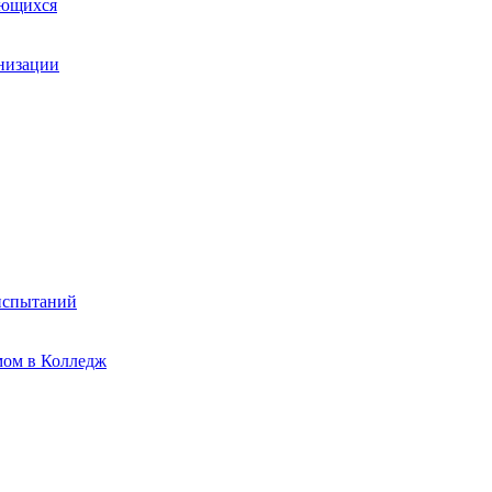
ающихся
анизации
испытаний
мом в Колледж