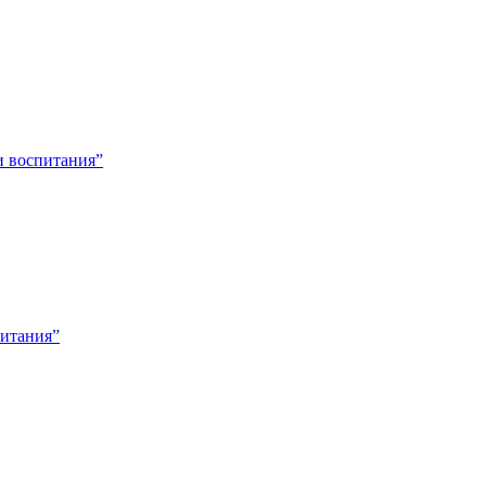
и воспитания”
питания”