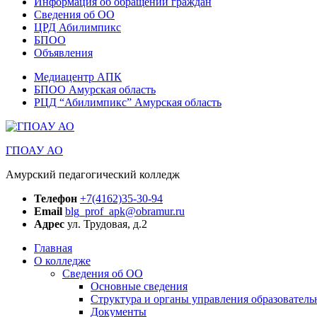
Информация об обращении граждан
Сведения об ОО
ЦРД Абилимпикс
БПОО
Объявления
Медиацентр АПК
БПОО Амурская область
РЦД “Абилимпикс” Амурская область
ГПОАУ АО
Амурский педагогический колледж
Телефон
+7(4162)35-30-94
Email
blg_prof_apk@obramur.ru
Адрес
ул. Трудовая, д.2
Главная
О колледже
Сведения об ОО
Основные сведения
Структура и органы управления образователь
Документы