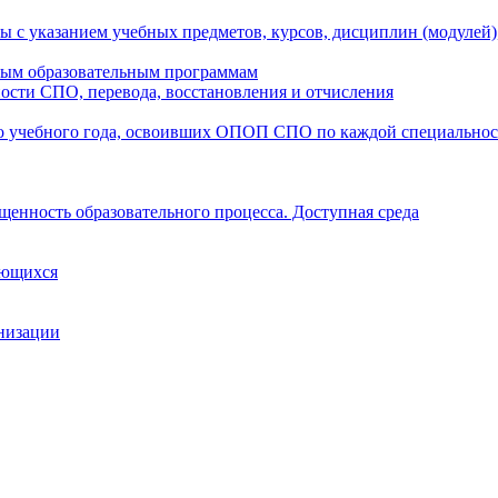
ы с указанием учебных предметов, курсов, дисциплин (модулей
мым образовательным программам
ости СПО, перевода, восстановления и отчисления
о учебного года, освоивших ОПОП СПО по каждой специально
щенность образовательного процесса. Доступная среда
ающихся
анизации