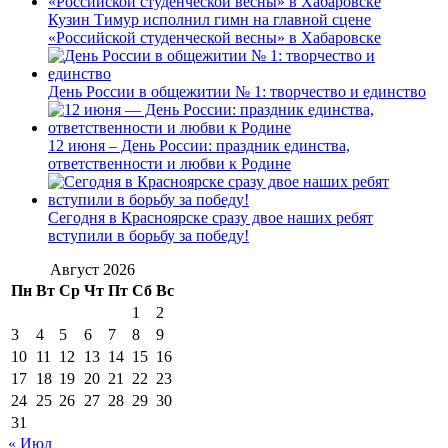
Кузин Тимур исполнил гимн на главной сцене
«Российской студенческой весны» в Хабаровске
День России в общежитии № 1: творчество и единство
12 июня – День России: праздник единства,
ответственности и любви к Родине
Сегодня в Красноярске сразу двое наших ребят
вступили в борьбу за победу!
Август 2026
Пн
Вт
Ср
Чт
Пт
Сб
Вс
1
2
3
4
5
6
7
8
9
10
11
12
13
14
15
16
17
18
19
20
21
22
23
24
25
26
27
28
29
30
31
« Июл