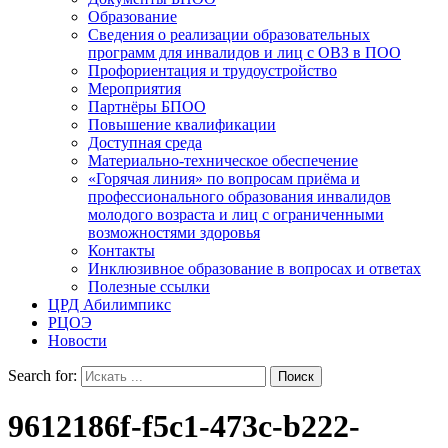
Образование
Сведения о реализации образовательных
программ для инвалидов и лиц с ОВЗ в ПОО
Профориентация и трудоустройство
Мероприятия
Партнёры БПОО
Повышение квалификации
Доступная среда
Материально-техническое обеспечение
«Горячая линия» по вопросам приёма и
профессионального образования инвалидов
молодого возраста и лиц с ограниченными
возможностями здоровья
Контакты
Инклюзивное образование в вопросах и ответах
Полезные ссылки
ЦРД Абилимпикс
РЦОЭ
Новости
Search for:
9612186f-f5c1-473c-b222-