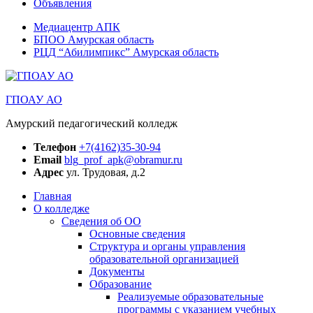
Объявления
Медиацентр АПК
БПОО Амурская область
РЦД “Абилимпикс” Амурская область
ГПОАУ АО
Амурский педагогический колледж
Телефон
+7(4162)35-30-94
Email
blg_prof_apk@obramur.ru
Адрес
ул. Трудовая, д.2
Главная
О колледже
Сведения об ОО
Основные сведения
Структура и органы управления
образовательной организацией
Документы
Образование
Реализуемые образовательные
программы с указанием учебных