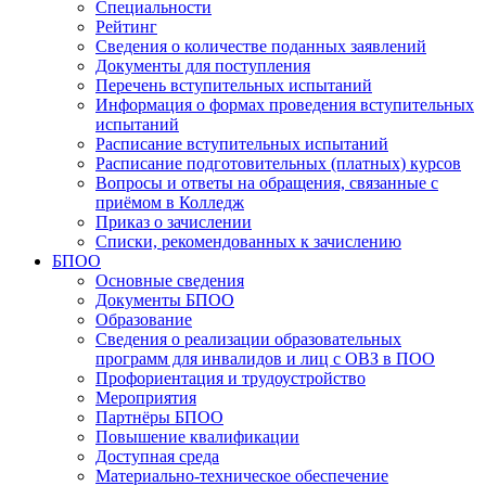
Специальности
Рейтинг
Сведения о количестве поданных заявлений
Документы для поступления
Перечень вступительных испытаний
Информация о формах проведения вступительных
испытаний
Расписание вступительных испытаний
Расписание подготовительных (платных) курсов
Вопросы и ответы на обращения, связанные с
приёмом в Колледж
Приказ о зачислении
Списки, рекомендованных к зачислению
БПОО
Основные сведения
Документы БПОО
Образование
Сведения о реализации образовательных
программ для инвалидов и лиц с ОВЗ в ПОО
Профориентация и трудоустройство
Мероприятия
Партнёры БПОО
Повышение квалификации
Доступная среда
Материально-техническое обеспечение