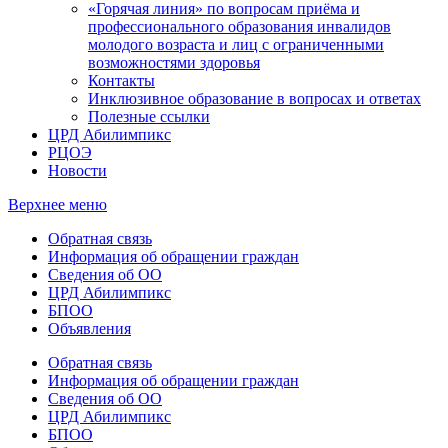
«Горячая линия» по вопросам приёма и
профессионального образования инвалидов
молодого возраста и лиц с ограниченными
возможностями здоровья
Контакты
Инклюзивное образование в вопросах и ответах
Полезные ссылки
ЦРД Абилимпикс
РЦОЭ
Новости
Верхнее меню
Обратная связь
Информация об обращении граждан
Сведения об ОО
ЦРД Абилимпикс
БПОО
Объявления
Обратная связь
Информация об обращении граждан
Сведения об ОО
ЦРД Абилимпикс
БПОО