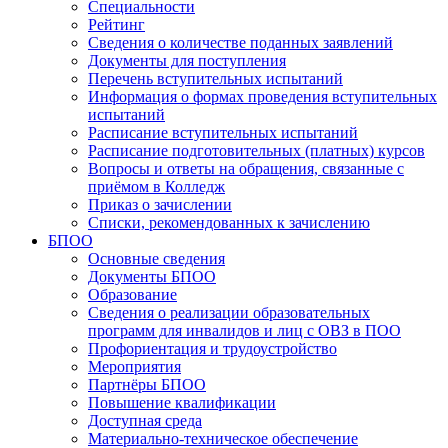
Специальности
Рейтинг
Сведения о количестве поданных заявлений
Документы для поступления
Перечень вступительных испытаний
Информация о формах проведения вступительных
испытаний
Расписание вступительных испытаний
Расписание подготовительных (платных) курсов
Вопросы и ответы на обращения, связанные с
приёмом в Колледж
Приказ о зачислении
Списки, рекомендованных к зачислению
БПОО
Основные сведения
Документы БПОО
Образование
Сведения о реализации образовательных
программ для инвалидов и лиц с ОВЗ в ПОО
Профориентация и трудоустройство
Мероприятия
Партнёры БПОО
Повышение квалификации
Доступная среда
Материально-техническое обеспечение