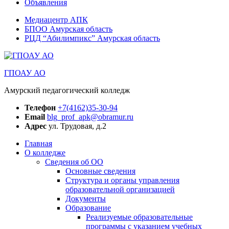
Объявления
Медиацентр АПК
БПОО Амурская область
РЦД “Абилимпикс” Амурская область
ГПОАУ АО
Амурский педагогический колледж
Телефон
+7(4162)35-30-94
Email
blg_prof_apk@obramur.ru
Адрес
ул. Трудовая, д.2
Главная
О колледже
Сведения об ОО
Основные сведения
Структура и органы управления
образовательной организацией
Документы
Образование
Реализуемые образовательные
программы с указанием учебных